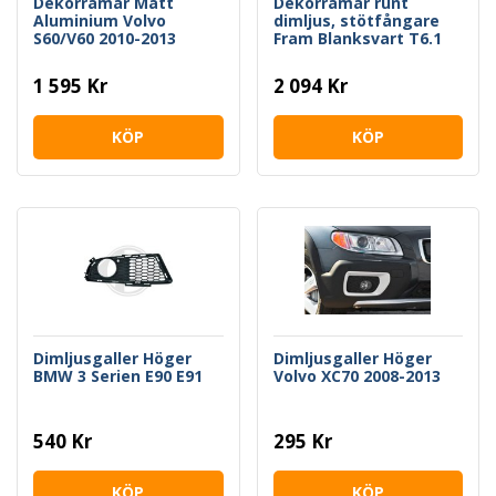
Dekorramar Matt
Dekorramar runt
Aluminium Volvo
dimljus, stötfångare
S60/V60 2010-2013
Fram Blanksvart T6.1
1 595 Kr
2 094 Kr
KÖP
KÖP
Dimljusgaller Höger
Dimljusgaller Höger
BMW 3 Serien E90 E91
Volvo XC70 2008-2013
540 Kr
295 Kr
KÖP
KÖP