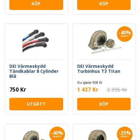
KÖP
KÖP
-40%
RABATT
DEI Värmeskydd
DEI Värmeskydd
Tändkablar 8 Cylinder
Turbinhus T3 Titan
Blå
Du sparar 958 Kr
750 Kr
1 437 Kr
2 395 Kr
UTGÅTT
KÖP
-40%
-35%
RABATT
RABATT