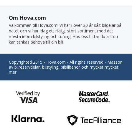
Om Hova.com
Välkommen till Hova.com! Vi har i över 20 år sålt bildelar på
nätet och vi har idag ett riktigt stort sortiment med det
mesta inom bilstyling och tuning! Hos oss hittar du allt du
kan tänkas behöva till din bil!
Copyrighted 2015 - Hova.com - All rigths reserved - Massor
av bilreservdelar, bilstyling, biltillbehör och mycket mycket
mer