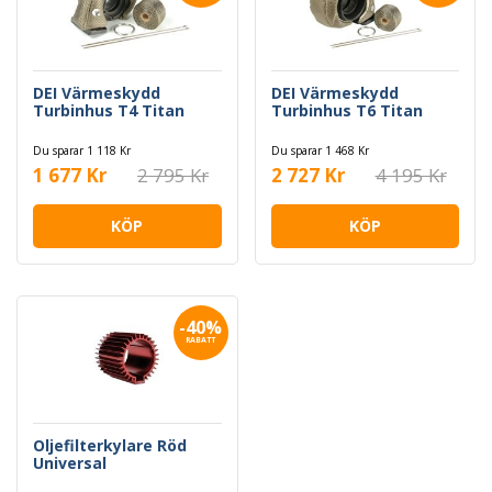
DEI Värmeskydd
DEI Värmeskydd
Turbinhus T4 Titan
Turbinhus T6 Titan
Du sparar 1 118 Kr
Du sparar 1 468 Kr
1 677 Kr
2 795 Kr
2 727 Kr
4 195 Kr
KÖP
KÖP
-40%
RABATT
Oljefilterkylare Röd
Universal