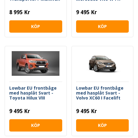
/ Caravelle T6 2016-
Facelift 2021->
2019
8 995 Kr
9 495 Kr
KÖP
KÖP
Lowbar EU frontbåge
Lowbar EU frontbåge
med hasplåt Svart -
med hasplåt Svart -
Toyota Hilux VIII
Volvo XC60 I Facelift
Facelift 2020->
2013-2017
9 495 Kr
9 495 Kr
KÖP
KÖP