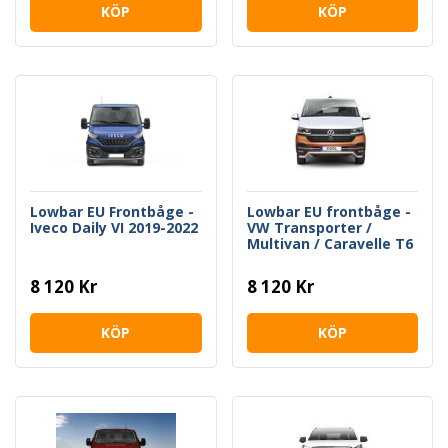
KÖP
KÖP
Lowbar EU Frontbåge -
Lowbar EU frontbåge -
Iveco Daily VI 2019-2022
VW Transporter /
Multivan / Caravelle T6
Facelift 2020->
8 120 Kr
8 120 Kr
KÖP
KÖP