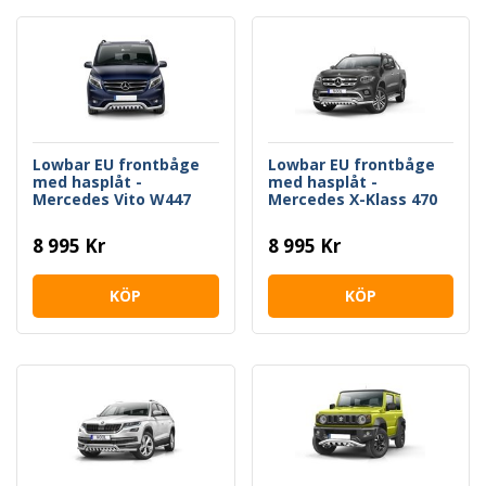
Lowbar EU frontbåge
Lowbar EU frontbåge
med hasplåt -
med hasplåt -
Mercedes Vito W447
Mercedes X-Klass 470
Facelift 2021->
2018->
8 995 Kr
8 995 Kr
KÖP
KÖP