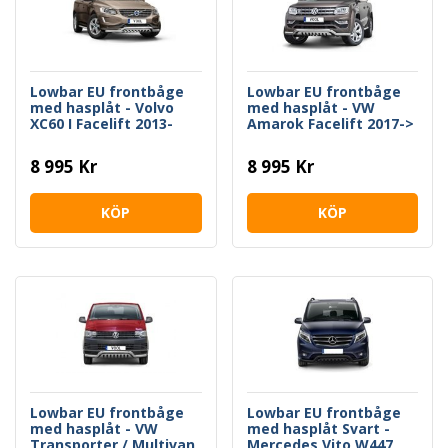
Lowbar EU frontbåge
Lowbar EU frontbåge
med hasplåt - Volvo
med hasplåt - VW
XC60 I Facelift 2013-
Amarok Facelift 2017->
2017
8 995 Kr
8 995 Kr
KÖP
KÖP
Lowbar EU frontbåge
Lowbar EU frontbåge
med hasplåt - VW
med hasplåt Svart -
Transporter / Multivan
Mercedes Vito W447