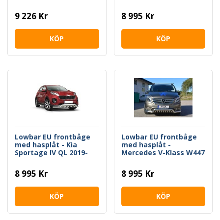
9 226 Kr
8 995 Kr
KÖP
KÖP
Lowbar EU frontbåge
Lowbar EU frontbåge
med hasplåt - Kia
med hasplåt -
Sportage IV QL 2019-
Mercedes V-Klass W447
2021
2015-2020
8 995 Kr
8 995 Kr
KÖP
KÖP