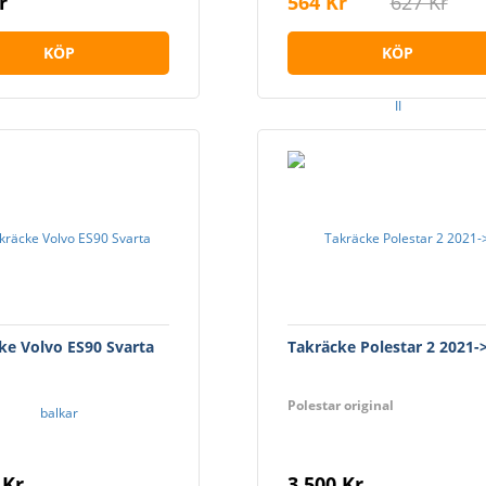
r
564 Kr
627 Kr
KÖP
KÖP
ke Volvo ES90 Svarta
Takräcke Polestar 2 2021-
Polestar original
 Kr
3 500 Kr