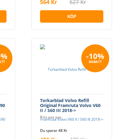
564 Kr
627 Kr
KÖP
0%
-10%
ATT
RABATT
Torkarblad Volvo Refill
V90
Original Framruta Volvo V60
II / S60 III 2018->
Pris per par
Du sparar 48 Kr