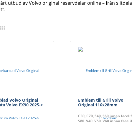
årt utbud av Volvo original reservdelar online – från slitdelar
tt.
blad Volvo Original
Emblem till Grill Volvo
ta Volvo EX90 2025->
Original 116x28mm
C30, C70, S40, S60 innan facelif
S80, V40, V50, V60 innan facelif
V70, XC70, XC90