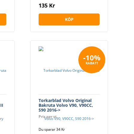
135 Kr
KÖP
-10%
RABATT
Torkarblad Volvo Original
II
Bakruta Volvo V90, V90CC,
S90 2016->
Pris per st
Du sparar 34 Kr