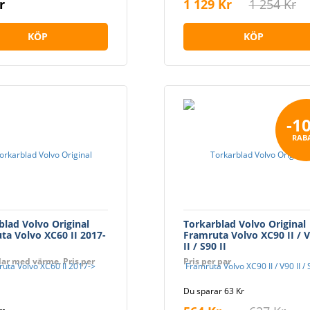
r
1 129 Kr
1 254 Kr
KÖP
KÖP
-1
RAB
blad Volvo Original
Torkarblad Volvo Original
ta Volvo XC60 II 2017-
Framruta Volvo XC90 II / 
II / S90 II
ilar med värme. Pris per
Pris per par
Du sparar 63 Kr