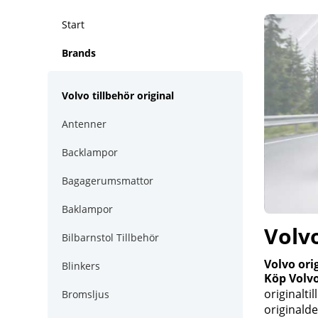
Start
Brands
Volvo tillbehör original
Antenner
Backlampor
Bagagerumsmattor
Baklampor
Volvo
Bilbarnstol Tillbehör
Volvo ori
Blinkers
Köp Volvo
originalti
Bromsljus
originalde