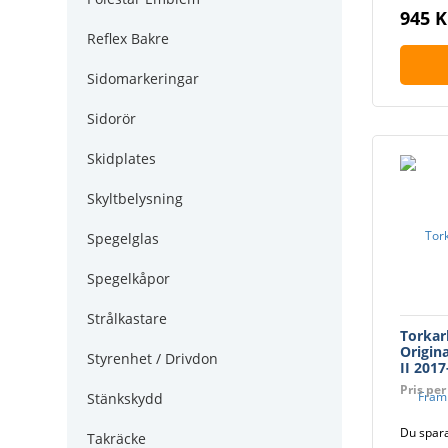
945 K
Reflex Bakre
Sidomarkeringar
Sidorör
Skidplates
Skyltbelysning
Spegelglas
Spegelkåpor
Strålkastare
Torkar
Origin
Styrenhet / Drivdon
II 2017
Pris per
Stänkskydd
Du spara
Takräcke