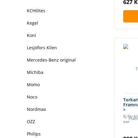
627 K
KCHilites
Kegel
Koni
Lesjöfors Kilen
Mercedes-Benz original
Michiba
Momo
Noco
Torkar
Framru
Nordmax
>
Ej för b
OZZ
par
Philips