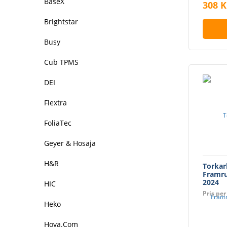
BaseX
308 K
Brightstar
Busy
Cub TPMS
DEI
Flextra
FoliaTec
Geyer & Hosaja
H&R
Torkar
Framru
2024
HIC
Pris per
Heko
Hova.Com