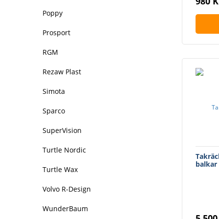
980 K
Poppy
Prosport
RGM
Rezaw Plast
Simota
Sparco
SuperVision
Turtle Nordic
Takräc
balkar
Turtle Wax
Volvo R-Design
WunderBaum
5 500