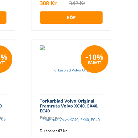
308 Kr
342 Kr
KÖP
0%
-10%
ATT
RABATT
Torkarblad Volvo Original
0
Framruta Volvo XC40, EX40,
EC40
e i
Pris per par
Du sparar 63 Kr