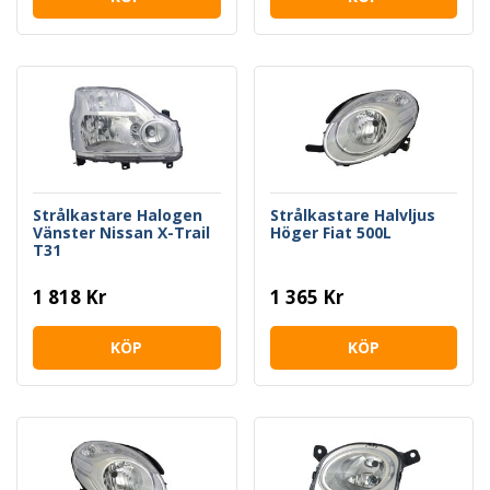
Strålkastare Halogen
Strålkastare Halvljus
Vänster Nissan X-Trail
Höger Fiat 500L
T31
1 818 Kr
1 365 Kr
KÖP
KÖP