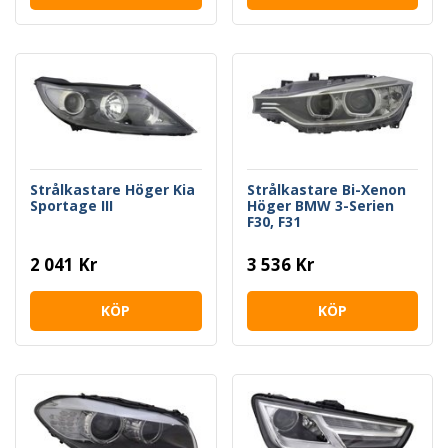
Strålkastare Höger Kia
Strålkastare Bi-Xenon
Sportage III
Höger BMW 3-Serien
F30, F31
2 041 Kr
3 536 Kr
KÖP
KÖP