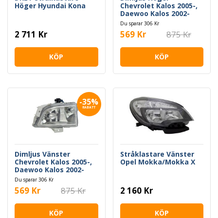
Höger Hyundai Kona
Chevrolet Kalos 2005-,
Daewoo Kalos 2002-
Du sparar 306 Kr
2 711 Kr
569 Kr
875 Kr
KÖP
KÖP
-35%
RABATT
Dimljus Vänster
Stråklastare Vänster
Chevrolet Kalos 2005-,
Opel Mokka/Mokka X
Daewoo Kalos 2002-
Du sparar 306 Kr
569 Kr
875 Kr
2 160 Kr
KÖP
KÖP