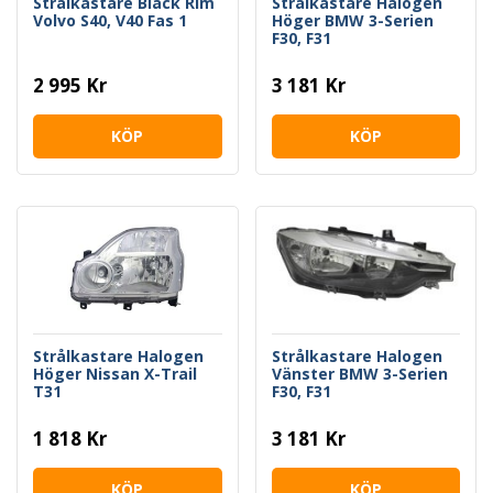
Strålkastare Black Rim
Strålkastare Halogen
Volvo S40, V40 Fas 1
Höger BMW 3-Serien
F30, F31
2 995 Kr
3 181 Kr
KÖP
KÖP
Strålkastare Halogen
Strålkastare Halogen
Höger Nissan X-Trail
Vänster BMW 3-Serien
T31
F30, F31
1 818 Kr
3 181 Kr
KÖP
KÖP