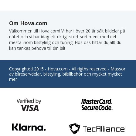
Om Hova.com
Välkommen till Hova.com! Vi har i över 20 år sålt bildelar på
nätet och vi har idag ett riktigt stort sortiment med det
mesta inom bilstyling och tuning! Hos oss hittar du allt du
kan tänkas behöva till din bil!
Copyrighted 2015 - Hova.com - All rigths reserved - Massor
av bilreservdelar, bilstyling, biltillbehör och mycket mycket
mer