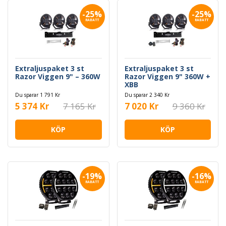
-25%
-25%
RABATT
RABATT
Extraljuspaket 3 st
Extraljuspaket 3 st
Razor Viggen 9" – 360W
Razor Viggen 9" 360W +
XBB
Du sparar 1 791 Kr
Du sparar 2 340 Kr
5 374 Kr
7 165 Kr
7 020 Kr
9 360 Kr
KÖP
KÖP
-19%
-16%
RABATT
RABATT