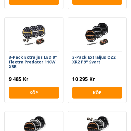
3-Pack Extraljus LED 9"
3-Pack Extraljus OZZ
Flextra Predator 110W
XR2 P9" Svart
XBB
9 485 Kr
10 295 Kr
KÖP
KÖP