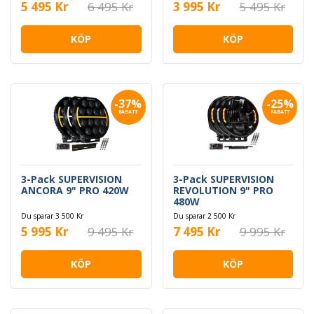
5 495 Kr
6 495 Kr
3 995 Kr
5 495 Kr
KÖP
KÖP
-37%
-25%
RABATT
RABATT
3-Pack SUPERVISION
3-Pack SUPERVISION
ANCORA 9" PRO 420W
REVOLUTION 9" PRO
480W
Du sparar 3 500 Kr
Du sparar 2 500 Kr
5 995 Kr
9 495 Kr
7 495 Kr
9 995 Kr
KÖP
KÖP