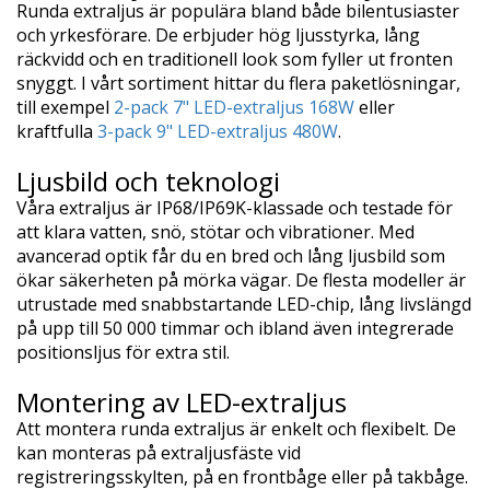
Runda extraljus är populära bland både bilentusiaster
och yrkesförare. De erbjuder hög ljusstyrka, lång
räckvidd och en traditionell look som fyller ut fronten
snyggt. I vårt sortiment hittar du flera paketlösningar,
till exempel
2-pack 7" LED-extraljus 168W
eller
kraftfulla
3-pack 9" LED-extraljus 480W
.
Ljusbild och teknologi
Våra extraljus är IP68/IP69K-klassade och testade för
att klara vatten, snö, stötar och vibrationer. Med
avancerad optik får du en bred och lång ljusbild som
ökar säkerheten på mörka vägar. De flesta modeller är
utrustade med snabbstartande LED-chip, lång livslängd
på upp till 50 000 timmar och ibland även integrerade
positionsljus för extra stil.
Montering av LED-extraljus
Att montera runda extraljus är enkelt och flexibelt. De
kan monteras på extraljusfäste vid
registreringsskylten, på en frontbåge eller på takbåge.