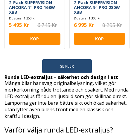
2-Pack SUPERVISION
2-Pack SUPERVISION
ANCORA 7" PRO 168W
ANCORA 9" PRO 280W
XBB
XBB
Du sparar 1 250 Kr
Du sparar 1 300 Kr
5 495 Kr
6 745 Kr
6 995 Kr
8 295 Kr
KÖP
KÖP
SE FLER
Runda LED-extraljus – säkerhet och design i ett
Många bilar har svag originalbelysning, vilket gör
mörkerkörning både tröttande och osäkert. Med runda
LED-extraljus får du en ljusbild som gör skillnad direkt.
Lamporna ger inte bara bättre sikt och ökad säkerhet,
utan lyfter även bilens front med en klassisk och
kraftfull design.
Varför välja runda LED-extraljus?