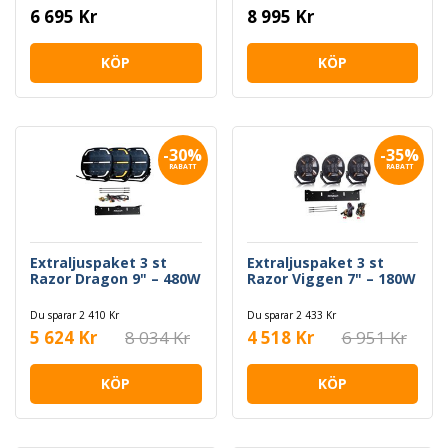
6 695 Kr
8 995 Kr
KÖP
KÖP
-30%
-35%
RABATT
RABATT
Extraljuspaket 3 st
Extraljuspaket 3 st
Razor Dragon 9" – 480W
Razor Viggen 7" – 180W
Du sparar 2 410 Kr
Du sparar 2 433 Kr
5 624 Kr
8 034 Kr
4 518 Kr
6 951 Kr
KÖP
KÖP