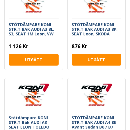
STÖTDÄMPARE KONI
STÖTDÄMPARE KONI
STR.T BAK AUDI A3 8L,
STR.T BAK AUDI A3 8P,
S3, SEAT 1M Leon, VW
SEAT Leon, SKODA
Bora, Golf 4 4-Motion
Octavia 2, VW Golf 5, 6,
Caddy 3 Jetta 5, 6
1 126 Kr
876 Kr
UTGÅTT
UTGÅTT
Stötdämpare KONI
STÖTDÄMPARE KONI
STR.T Bak AUDI A3
STR.T BAK AUDI A4 8E
SEAT LEON TOLEDO
Avant Sedan B6 / B7