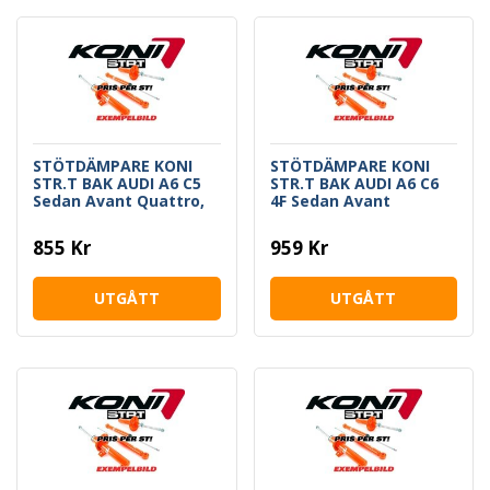
STÖTDÄMPARE KONI
STÖTDÄMPARE KONI
STR.T BAK AUDI A6 C5
STR.T BAK AUDI A6 C6
Sedan Avant Quattro,
4F Sedan Avant
VW Passat Sedan
Quattro
Variant Syncro 4-
855 Kr
959 Kr
Motion
UTGÅTT
UTGÅTT