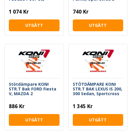
Sedan, Break
1 074 Kr
740 Kr
UTGÅTT
UTGÅTT
Stötdämpare KONI
STÖTDÄMPARE KONI
STR.T Bak FORD Fiesta
STR.T BAK LEXUS IS 200,
V, MAZDA 2
300 Sedan, Sportcross
886 Kr
1 345 Kr
UTGÅTT
UTGÅTT