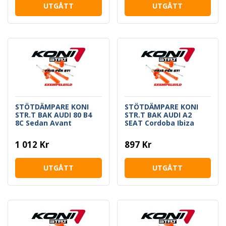
UTGÅTT
UTGÅTT
STÖTDÄMPARE KONI
STÖTDÄMPARE KONI
STR.T BAK AUDI 80 B4
STR.T BAK AUDI A2
8C Sedan Avant
SEAT Cordoba Ibiza
SKODA Fabia VW Polo
Fox
1 012 Kr
897 Kr
UTGÅTT
UTGÅTT