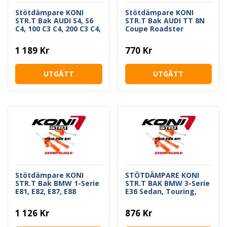
Stötdämpare KONI
Stötdämpare KONI
STR.T Bak AUDI S4, S6
STR.T Bak AUDI TT 8N
C4, 100 C3 C4, 200 C3 C4,
Coupe Roadster
V8 D11
1 189 Kr
770 Kr
UTGÅTT
UTGÅTT
Stötdämpare KONI
STÖTDÄMPARE KONI
STR.T Bak BMW 1-Serie
STR.T BAK BMW 3-Serie
E81, E82, E87, E88
E36 Sedan, Touring,
Coupe
1 126 Kr
876 Kr