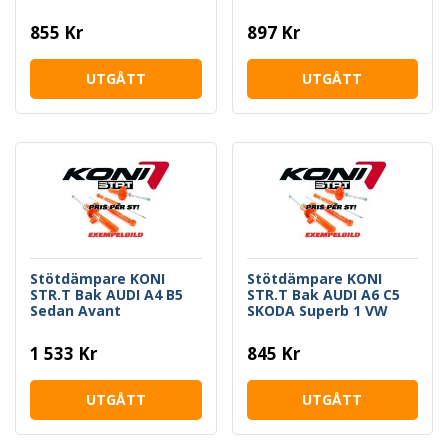
SKODA OCTAVIA VW
SEAT Exeo 3R
BORA GOLF 4
855 Kr
897 Kr
UTGÅTT
UTGÅTT
Stötdämpare KONI
Stötdämpare KONI
STR.T Bak AUDI A4 B5
STR.T Bak AUDI A6 C5
Sedan Avant
SKODA Superb 1 VW
Passat 3B 3BG
1 533 Kr
845 Kr
UTGÅTT
UTGÅTT