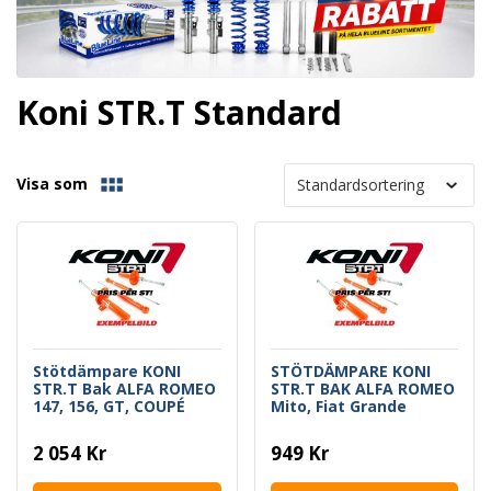
Koni STR.T Standard
Visa som
Stötdämpare KONI
STÖTDÄMPARE KONI
STR.T Bak ALFA ROMEO
STR.T BAK ALFA ROMEO
147, 156, GT, COUPÉ
Mito, Fiat Grande
Punto, Opel Corsa D
2 054 Kr
949 Kr