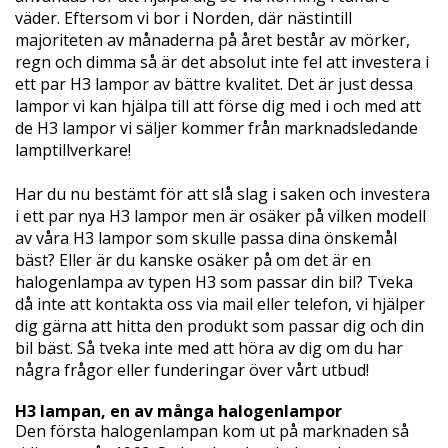
väder. Eftersom vi bor i Norden, där nästintill
majoriteten av månaderna på året består av mörker,
regn och dimma så är det absolut inte fel att investera i
ett par H3 lampor av bättre kvalitet. Det är just dessa
lampor vi kan hjälpa till att förse dig med i och med att
de H3 lampor vi säljer kommer från marknadsledande
lamptillverkare!
Har du nu bestämt för att slå slag i saken och investera
i ett par nya H3 lampor men är osäker på vilken modell
av våra H3 lampor som skulle passa dina önskemål
bäst? Eller är du kanske osäker på om det är en
halogenlampa av typen H3 som passar din bil? Tveka
då inte att kontakta oss via mail eller telefon, vi hjälper
dig gärna att hitta den produkt som passar dig och din
bil bäst. Så tveka inte med att höra av dig om du har
några frågor eller funderingar över vårt utbud!
H3 lampan, en av många halogenlampor
Den första halogenlampan kom ut på marknaden så