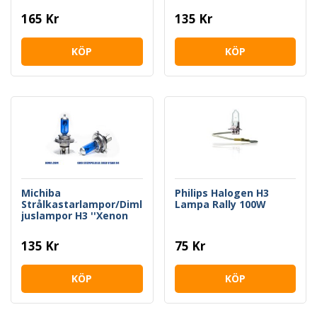
165 Kr
135 Kr
KÖP
KÖP
Michiba
Philips Halogen H3
Strålkastarlampor/Diml
Lampa Rally 100W
juslampor H3 ''Xenon
White''
135 Kr
75 Kr
KÖP
KÖP