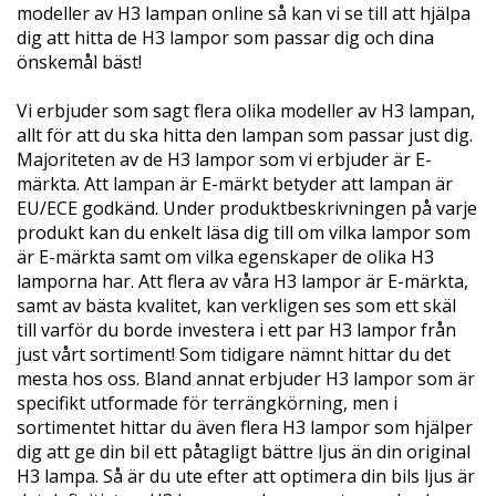
modeller av H3 lampan online så kan vi se till att hjälpa
dig att hitta de H3 lampor som passar dig och dina
önskemål bäst!
Vi erbjuder som sagt flera olika modeller av H3 lampan,
allt för att du ska hitta den lampan som passar just dig.
Majoriteten av de H3 lampor som vi erbjuder är E-
märkta. Att lampan är E-märkt betyder att lampan är
EU/ECE godkänd. Under produktbeskrivningen på varje
produkt kan du enkelt läsa dig till om vilka lampor som
är E-märkta samt om vilka egenskaper de olika H3
lamporna har. Att flera av våra H3 lampor är E-märkta,
samt av bästa kvalitet, kan verkligen ses som ett skäl
till varför du borde investera i ett par H3 lampor från
just vårt sortiment! Som tidigare nämnt hittar du det
mesta hos oss. Bland annat erbjuder H3 lampor som är
specifikt utformade för terrängkörning, men i
sortimentet hittar du även flera H3 lampor som hjälper
dig att ge din bil ett påtagligt bättre ljus än din original
H3 lampa. Så är du ute efter att optimera din bils ljus är