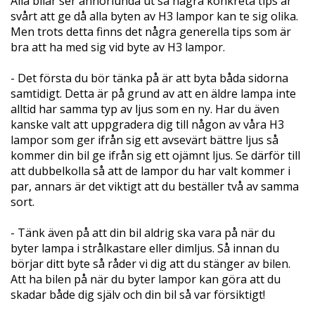
Alla bilar ser annorlunda ut så några konkreta tips är
svårt att ge då alla byten av H3 lampor kan te sig olika.
Men trots detta finns det några generella tips som är
bra att ha med sig vid byte av H3 lampor.
- Det första du bör tänka på är att byta båda sidorna
samtidigt. Detta är på grund av att en äldre lampa inte
alltid har samma typ av ljus som en ny. Har du även
kanske valt att uppgradera dig till någon av våra H3
lampor som ger ifrån sig ett avsevärt bättre ljus så
kommer din bil ge ifrån sig ett ojämnt ljus. Se därför till
att dubbelkolla så att de lampor du har valt kommer i
par, annars är det viktigt att du beställer två av samma
sort.
- Tänk även på att din bil aldrig ska vara på när du
byter lampa i strålkastare eller dimljus. Så innan du
börjar ditt byte så råder vi dig att du stänger av bilen.
Att ha bilen på när du byter lampor kan göra att du
skadar både dig själv och din bil så var försiktigt!