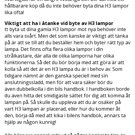
hållbarare köp då du inte behöver byta dina H3 lampor
lika ofta!
Viktigt att ha i åtanke vid byte av H3 lampor
tt byta ut dina gamla H3 lampor mot nya behöver inte
alls vara svårt. Men det som kanske är viktigt att tänka
på är att se till att du beställer hem och byter rätt typ av
lampa. Det finns ofta flera olika lampor i din
strålkastare, där alla de olika lamporna har olika
funktionerna. Så det du bör börja med att göra är att
kolla så att det är en H3 lampa du är i behov av. Som
tidigare nämnt är den ganska speciell med sin
anslutningssladd, men för att vara säker bör du
även dubbelkolla i din bils handbok. I handboken borde
du även hitta det smidigaste sättet för dig att komma åt
lampan på. Så skulle du uppleva att du är osäker på
vart H3 lampan är placerad, eller hur du kommer åt
den, börja då med att kika i bilens handbok, annars ta
hjälp av någon kunnig!