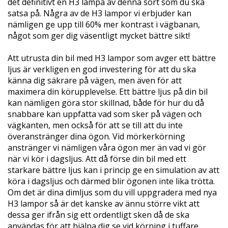
det definitivt en H3 lampa av denna sort som du ska
satsa på. Några av de H3 lampor vi erbjuder kan
nämligen ge upp till 60% mer kontrast i vägbanan,
något som ger dig väsentligt mycket bättre sikt!
Att utrusta din bil med H3 lampor som avger ett bättre
ljus är verkligen en god investering för att du ska
känna dig säkrare på vägen, men även för att
maximera din körupplevelse. Ett bättre ljus på din bil
kan nämligen göra stor skillnad, både för hur du då
snabbare kan uppfatta vad som sker på vägen och
vägkanten, men också för att se till att du inte
överanstränger dina ögon. Vid mörkerkörning
anstränger vi nämligen våra ögon mer än vad vi gör
när vi kör i dagsljus. Att då förse din bil med ett
starkare bättre ljus kan i princip ge en simulation av att
köra i dagsljus och därmed blir ögonen inte lika trötta.
Om det är dina dimljus som du vill uppgradera med nya
H3 lampor så är det kanske av ännu större vikt att
dessa ger ifrån sig ett ordentligt sken då de ska
användas för att hjälpa dig se vid körning i tuffare