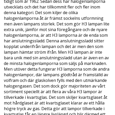
tidigt som år 1962. Sedan dess har halogenlamporna
utvecklats och det har tillkommit fler och fler inom
denna kategori. Det som kiljer de olika
halogenlamporna åt är främst sockelns utformning
men även lampans storlek. Det som gör H3 lampan lite
extra unik, jämför mot sina föregångare och de nyare
halogenlamporna, är att H3 lamporna är de enda som
har anslutningssladd. Denna anslutningssladd sitter
kopplat underifrån lampan och det är men den som
lampan hämtar ström ifrån. Men H3 lampan är inte
bara unik med sin anslutningssladd utan är även en av
de minsta halogenlamporna som säljs på marknaden.
Men utöver detta fungerar H3 lamporna som de andra
halogenlampor, där lampans glödtråd är framställd av
volfram och där glaskolven fylls med den utmärkande
halogengasen. Det som dock gör majoriteten av vårt
sortiment speciellt är att flera av våra H3 lampor är
tillverkade i kvartsglas. Det som skiljer kvartsglaset åt
mot hårdglaset är att kvartsglaset klarar av ett hålla
högre tryck av gas. Detta gör att lampor tillverkade i
kvartsglas får en längre livslängd och blir därmed ett