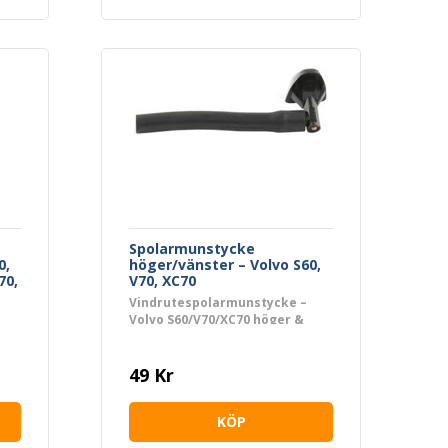
Spolarmunstycke
0,
höger/vänster – Volvo S60,
70,
V70, XC70
Vindrutespolarmunstycke –
Volvo S60/V70/XC70 höger &
70/XC90
vänster
49 Kr
KÖP