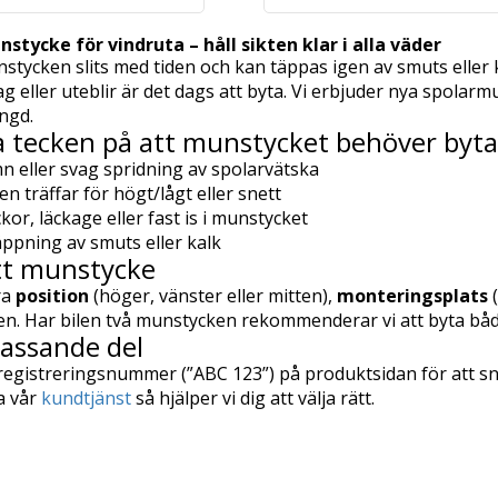
stycke för vindruta – håll sikten klar i alla väder
tycken slits med tiden och kan täppas igen av smuts eller ka
g eller uteblir är det dags att byta. Vi erbjuder nya spolar
ängd.
a tecken på att munstycket behöver byta
n eller svag spridning av spolarvätska
en träffar för högt/lågt eller snett
kor, läckage eller fast is i munstycket
täppning av smuts eller kalk
ätt munstycke
ra
position
(höger, vänster eller mitten),
monteringsplats
(
n. Har bilen två munstycken rekommenderar vi att byta båda
passande del
 registreringsnummer (”ABC 123”) på produktsidan för att sn
a vår
kundtjänst
så hjälper vi dig att välja rätt.