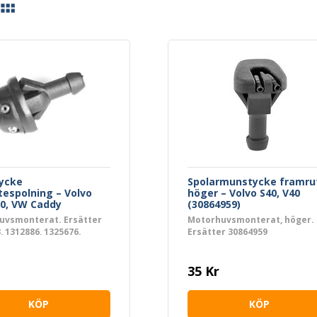
ycke
Spolarmunstycke framru
tespolning – Volvo
höger – Volvo S40, V40
0, VW Caddy
(30864959)
83)
uvsmonterat. Ersätter
Motorhuvsmonterat, höger.
, 1312886, 1325676.
Ersätter 30864959
35 Kr
KÖP
KÖP