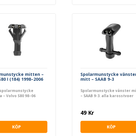
munstycke mitten –
Spolarmunstycke vänste
S80 I (184) 1998–2006
mitt – SAAB 9-3
 spolarmunstycke
Spolarmunstycke vänster mi
a – Volvo S80 98–06
– SAAB 9-3, alla karosstyper
2002–2015
49 Kr
KÖP
KÖP