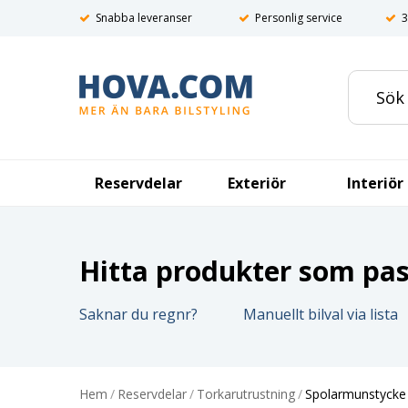
Snabba leveranser
Personlig service
3
Reservdelar
Exteriör
Interiör
Hitta produkter som pass
Saknar du regnr?
Manuellt bilval via lista
Hem
/
Reservdelar
/
Torkarutrustning
/
Spolarmunstycke 