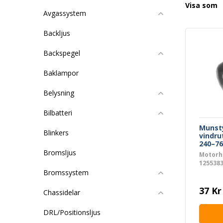
Visa som
Avgassystem
Backljus
Backspegel
Baklampor
Belysning
Bilbatteri
Munst
Blinkers
vindru
240–76
(12553
Bromsljus
Motorh
1255383
Bromssystem
37 Kr
Chassidelar
DRL/Positionsljus