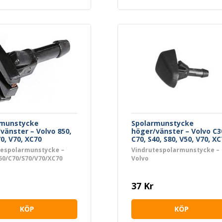
rmunstycke
Spolarmunstycke
vänster – Volvo 850,
höger/vänster – Volvo C3
70, V70, XC70
C70, S40, S80, V50, V70, XC
XC90
tespolarmunstycke –
Vindrutespolarmunstycke –
50/C70/S70/V70/XC70
Volvo
& vänster
C30/C70/S40/S80/V50/V70/XC
37 Kr
KÖP
KÖP