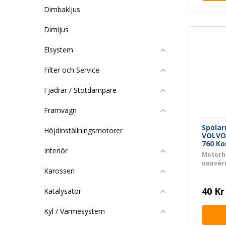
Dimbakljus
Dimljus
Elsystem
Filter och Service
Fjädrar / Stötdämpare
Framvagn
Spola
Höjdinställningsmotorer
VOLVO 
760 Ko
Interiör
Motorh
uppvär
Karosseri
134286
40 Kr
Katalysator
Kyl / Värmesystem