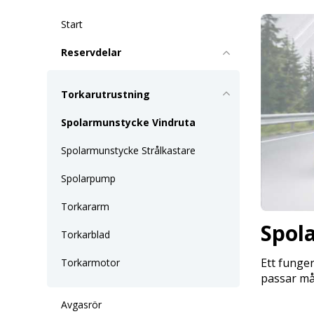
Start
Reservdelar
Torkarutrustning
Spolarmunstycke Vindruta
Spolarmunstycke Strålkastare
Spolarpump
Torkararm
Spol
Torkarblad
Ett funge
Torkarmotor
passar må
Avgasrör