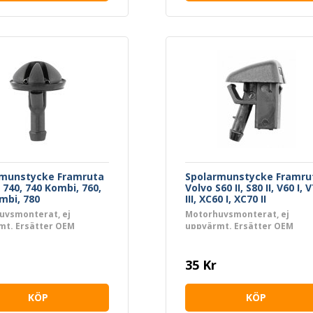
rmunstycke Framruta
Spolarmunstycke Framru
740, 740 Kombi, 760,
Volvo S60 II, S80 II, V60 I, 
mbi, 780
III, XC60 I, XC70 II
uvsmonterat, ej
Motorhuvsmonterat, ej
mt. Ersätter OEM
uppvärmt. Ersätter OEM
5
31301826
35 Kr
KÖP
KÖP