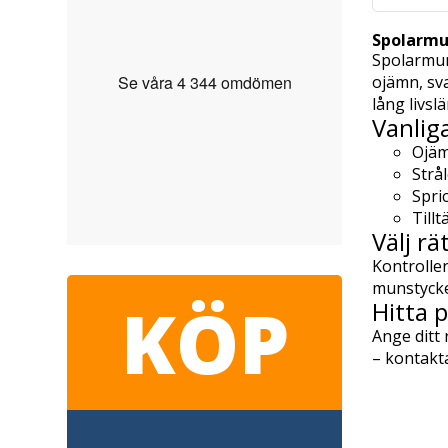
Spolarmun
Spolarmuns
ojämn, sva
lång livsl
Vanlig
Ojäm
Strål
Spric
Till
Välj r
Kontrolle
munstycke
KÖP
Hitta 
Ange ditt
– kontakt