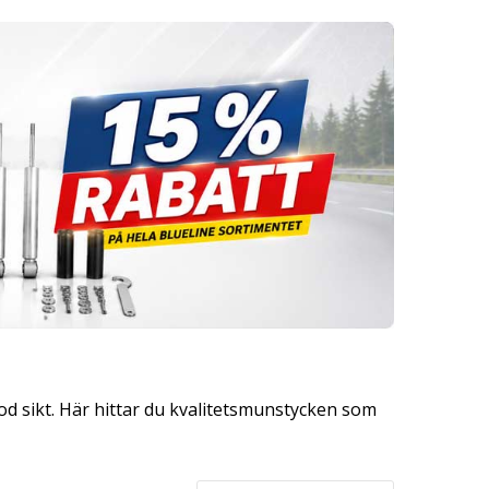
d sikt. Här hittar du kvalitetsmunstycken som