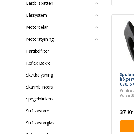
Lastbilsbatteri
Låssystem
Motordelar
Motorstyrning
Partikelfilter
Reflex Bakre
Spola
Skyltbelysning
höger/
C70, S
Skärmblinkers
Vindru
Volvo 8
Spegelblinkers
höger 
Strålkastare
37 Kr
Strålkastarglas