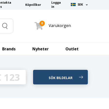
ontakta
Logga
SEK
Köpvillkor
ss
in
0
Varukorgen
Search
Brands
Nyheter
Outlet