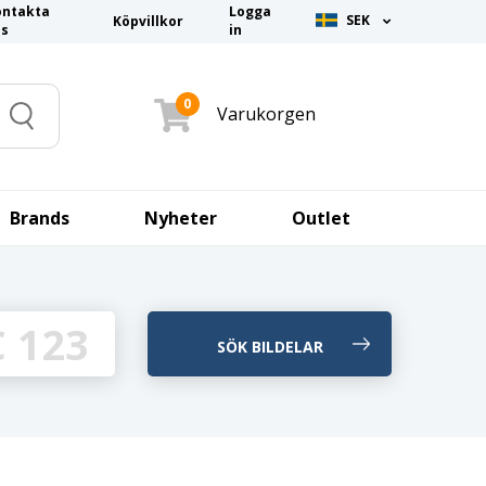
ontakta
Logga
SEK
Köpvillkor
ss
in
0
Varukorgen
Search
Brands
Nyheter
Outlet