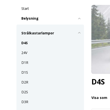
Start
Belysning
Strålkastarlampor
D4S
24V
D1R
D1S
D4S
D2R
D2S
Visa som
D3R