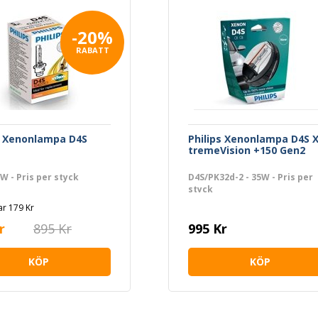
-20%
RABATT
s Xenonlampa D4S
Philips Xenonlampa D4S X
tremeVision +150 Gen2
5W - Pris per styck
D4S/PK32d-2 - 35W - Pris per
styck
r 179 Kr
r
895 Kr
995 Kr
KÖP
KÖP