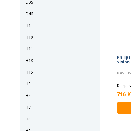
D3S
D4R
H1
H10
H11
Philip
H13
Vision
H15
D4S - 3
H3
Du spara
716 K
H4
H7
H8
H9