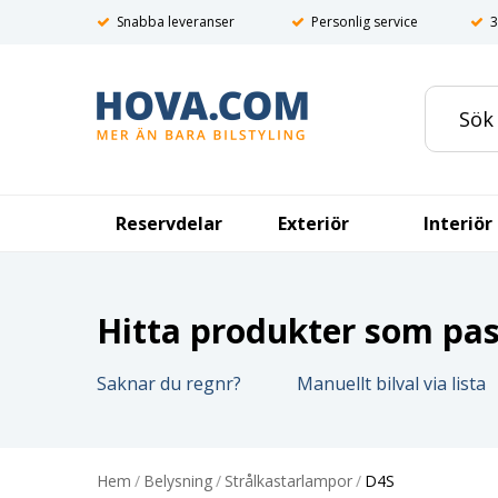
Snabba leveranser
Personlig service
3
Reservdelar
Exteriör
Interiör
Hitta produkter som pass
Saknar du regnr?
Manuellt bilval via lista
Hem
/
Belysning
/
Strålkastarlampor
/
D4S