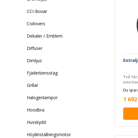
CCI-Boxar
Coilovers
Dekaler / Emblem
Diffuser
Extral
Dimljus
Fjäderbensstag
Två fä
positio
Grillar
Du spara
Halogenlampor
1 692
Hoodbra
Huvskydd
Höjdinställningsmotor