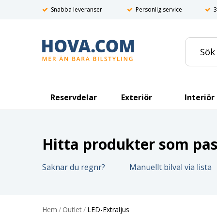
Snabba leveranser
Personlig service
3
Reservdelar
Exteriör
Interiör
Hitta produkter som pass
Saknar du regnr?
Manuellt bilval via lista
Hem
/
Outlet
/
LED-Extraljus