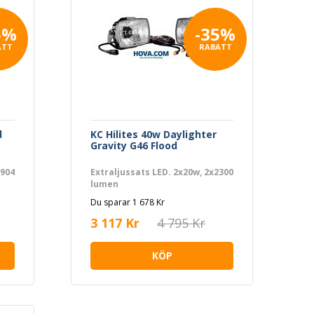
5%
-35%
ATT
RABATT
d
KC Hilites 40w Daylighter
Gravity G46 Flood
4904
Extraljussats LED. 2x20w, 2x2300
lumen
Du sparar 1 678 Kr
3 117 Kr
4 795 Kr
KÖP