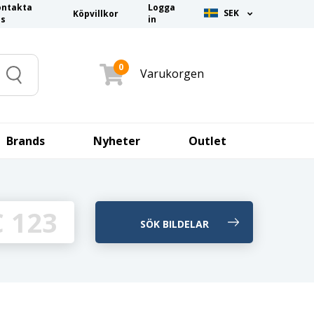
ontakta
Logga
SEK
Köpvillkor
ss
in
0
Varukorgen
Search
Brands
Nyheter
Outlet