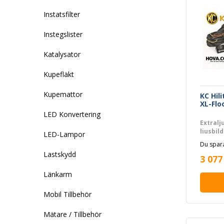
Instatsfilter
Instegslister
Katalysator
Kupefläkt
Kupemattor
KC Hil
XL-Flo
LED Konvertering
Extralj
ljusbil
LED-Lampor
Du spara
Lastskydd
3 077
Länkarm
Mobil Tillbehör
Mätare / Tillbehör