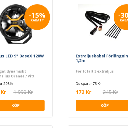
-15%
-3
RABATT
RAB
jus LED 9" BaseX 120W
Extraljuskabel Förlängni
1,2m
rgat dynamiskt
För totalt 3 extraljus
nsljus Orange / Vitt
r 298 Kr
Du sparar 73 Kr
 Kr
1 990 Kr
172 Kr
245 Kr
KÖP
KÖP