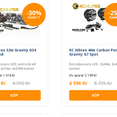
-30%
-2
RABATT
RAB
ites 32w Gravity G34
KC Hilites 40w Carbon Po
od
Gravity G7 Spot
ussats LED, extra bred
Extraljussats LED. 2x40w, 2x
d 2x16w, 2x2300 lumen
lumen
r 1 318 Kr
Du sparar 2 199 Kr
 Kr
4 395 Kr
6 596 Kr
8 795 Kr
KÖP
KÖP