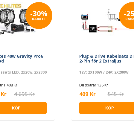
-30%
-2
RABATT
RAB
ites 40w Gravity Pro6
Plug & Drive Kabelsats D
od
2-Pin för 2 Extraljus
ussats LED. 2x20w, 2x2300
12V: 2X100W / 24V: 2X200W
r 1 408 Kr
Du sparar 136 Kr
 Kr
4 695 Kr
409 Kr
545 Kr
KÖP
KÖP