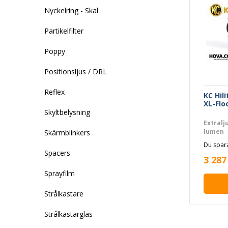
Nyckelring - Skal
Partikelfilter
Poppy
Positionsljus / DRL
Reflex
KC Hil
XL-Flo
Skyltbelysning
Extralj
lumen
Skärmblinkers
Du spara
Spacers
3 287
Sprayfilm
Strålkastare
Strålkastarglas