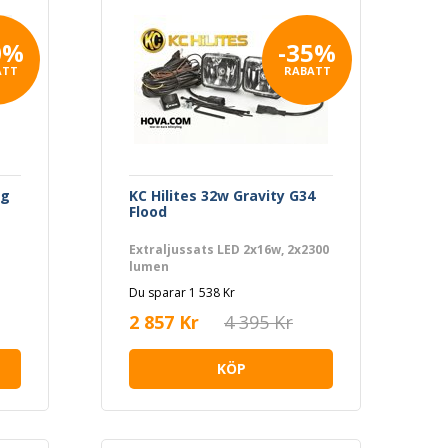
0%
-35%
ATT
RABATT
ng
KC Hilites 32w Gravity G34
Flood
Extraljussats LED 2x16w, 2x2300
lumen
Du sparar 1 538 Kr
2 857 Kr
4 395 Kr
KÖP