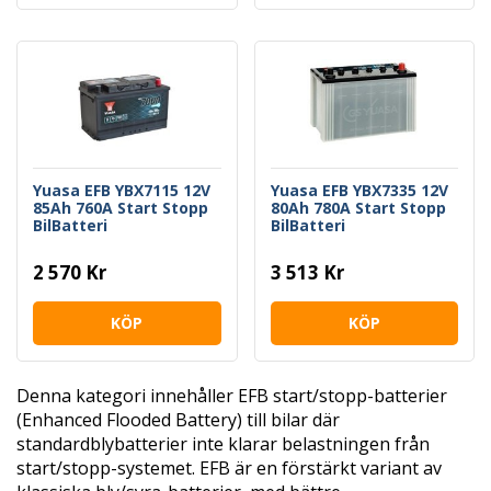
Yuasa EFB YBX7115 12V
Yuasa EFB YBX7335 12V
85Ah 760A Start Stopp
80Ah 780A Start Stopp
BilBatteri
BilBatteri
2 570 Kr
3 513 Kr
KÖP
KÖP
Denna kategori innehåller EFB start/stopp-batterier
(Enhanced Flooded Battery) till bilar där
standardblybatterier inte klarar belastningen från
start/stopp-systemet. EFB är en förstärkt variant av