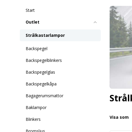
Start
Outlet
Strålkastarlampor
Backspegel
Backspegelblinkers
Backspegelglas
Backspegelkåpa
Strå
Bagagerumsmattor
Baklampor
Visa som
Blinkers
Bromsljus