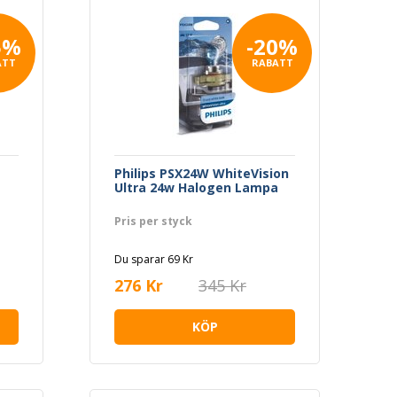
5%
-20%
ATT
RABATT
Philips PSX24W WhiteVision
Ultra 24w Halogen Lampa
Pris per styck
Du sparar 69 Kr
276 Kr
345 Kr
KÖP