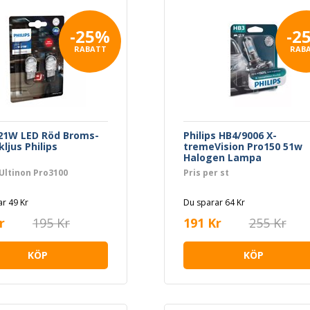
-25%
-2
RABATT
RAB
21W LED Röd Broms-
Philips HB4/9006 X-
ljus Philips
tremeVision Pro150 51w
Halogen Lampa
 Ultinon Pro3100
Pris per st
r 49 Kr
Du sparar 64 Kr
r
195 Kr
191 Kr
255 Kr
KÖP
KÖP