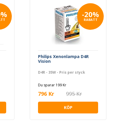
0%
-20%
ATT
RABATT
Philips Xenonlampa D4R
Vision
D4R - 35W - Pris per styck
Du sparar 199 Kr
796 Kr
995 Kr
KÖP