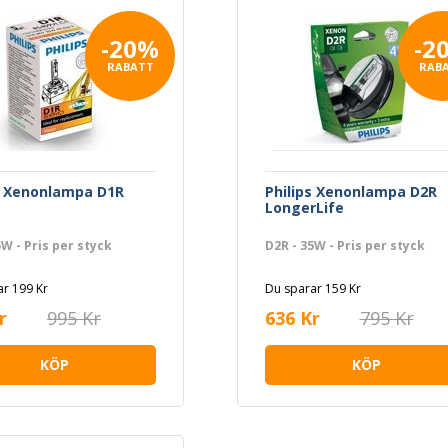
-20%
-2
RABATT
RAB
s Xenonlampa D1R
Philips Xenonlampa D2R
LongerLife
5W - Pris per styck
D2R - 35W - Pris per styck
r 199 Kr
Du sparar 159 Kr
r
995 Kr
636 Kr
795 Kr
KÖP
KÖP