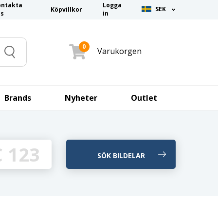
ontakta
Logga
SEK
Köpvillkor
ss
in
0
Varukorgen
Search
Brands
Nyheter
Outlet