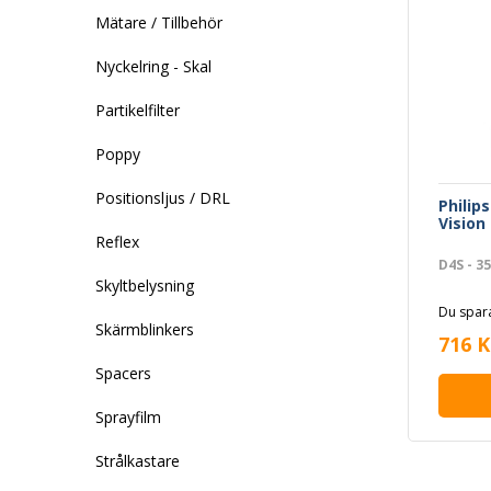
Mätare / Tillbehör
Nyckelring - Skal
Partikelfilter
Poppy
Positionsljus / DRL
Philip
Vision
Reflex
D4S - 3
Skyltbelysning
Du spara
Skärmblinkers
716 K
Spacers
Sprayfilm
Strålkastare