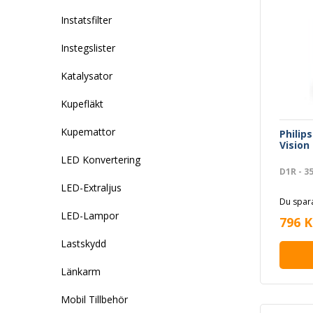
Instatsfilter
Instegslister
Katalysator
Kupefläkt
Kupemattor
Philip
Vision
LED Konvertering
D1R - 3
LED-Extraljus
Du spara
LED-Lampor
796 K
Lastskydd
Länkarm
Mobil Tillbehör