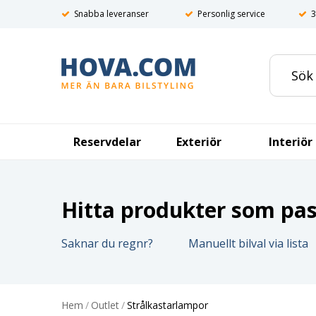
Snabba leveranser
Personlig service
3
Reservdelar
Exteriör
Interiör
Hitta produkter som pass
Saknar du regnr?
Manuellt bilval via lista
Hem
/
Outlet
/
Strålkastarlampor