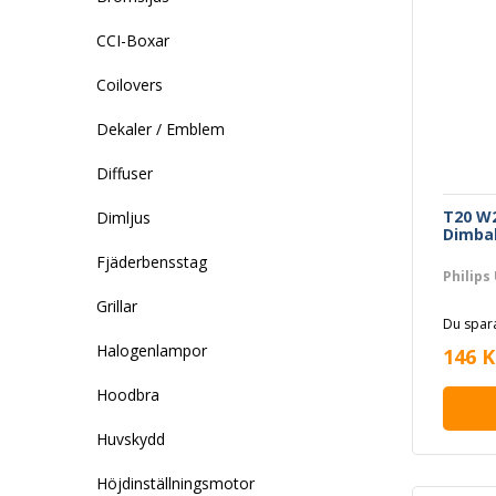
CCI-Boxar
Coilovers
Dekaler / Emblem
Diffuser
T20 W
Dimljus
Dimbak
Fjäderbensstag
Philips
Grillar
Du spara
Halogenlampor
146 K
Hoodbra
Huvskydd
Höjdinställningsmotor