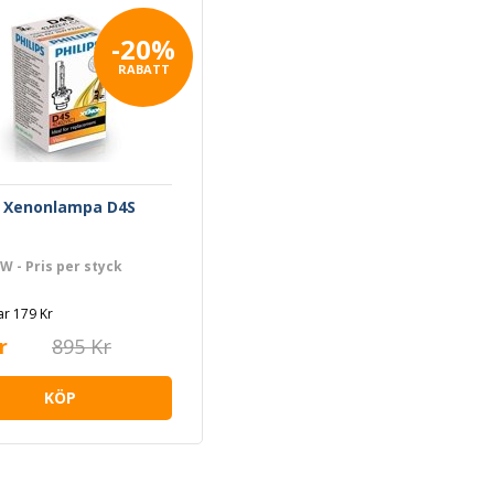
-20%
RABATT
s Xenonlampa D4S
5W - Pris per styck
r 179 Kr
r
895 Kr
KÖP