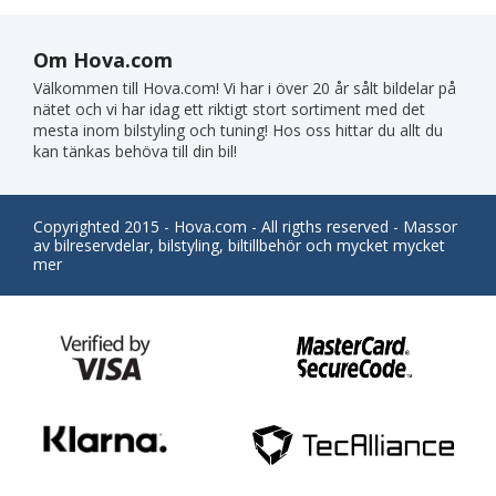
Om Hova.com
Välkommen till Hova.com! Vi har i över 20 år sålt bildelar på
nätet och vi har idag ett riktigt stort sortiment med det
mesta inom bilstyling och tuning! Hos oss hittar du allt du
kan tänkas behöva till din bil!
Copyrighted 2015 - Hova.com - All rigths reserved - Massor
av bilreservdelar, bilstyling, biltillbehör och mycket mycket
mer