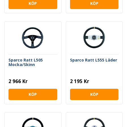
KÖP
KÖP
Sparco Ratt L505
Sparco Ratt L555 Läder
Mocka/Skinn
2 966 Kr
2 195 Kr
KÖP
KÖP