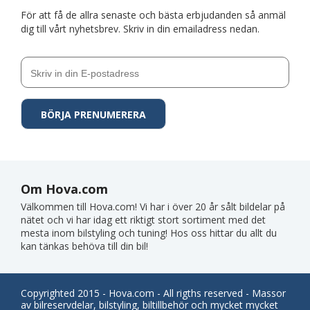
För att få de allra senaste och bästa erbjudanden så anmäl
dig till vårt nyhetsbrev. Skriv in din emailadress nedan.
Om Hova.com
Välkommen till Hova.com! Vi har i över 20 år sålt bildelar på
nätet och vi har idag ett riktigt stort sortiment med det
mesta inom bilstyling och tuning! Hos oss hittar du allt du
kan tänkas behöva till din bil!
Copyrighted 2015 - Hova.com - All rigths reserved - Massor
av bilreservdelar, bilstyling, biltillbehör och mycket mycket