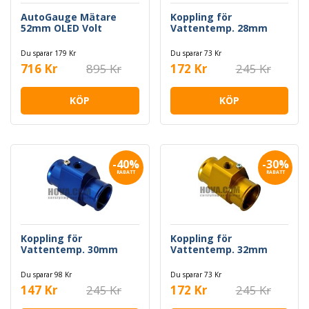
AutoGauge Mätare
Koppling för
52mm OLED Volt
Vattentemp. 28mm
Du sparar 179 Kr
Du sparar 73 Kr
716 Kr
895 Kr
172 Kr
245 Kr
KÖP
KÖP
-40%
-30%
RABATT
RABATT
Koppling för
Koppling för
Vattentemp. 30mm
Vattentemp. 32mm
Du sparar 98 Kr
Du sparar 73 Kr
147 Kr
245 Kr
172 Kr
245 Kr