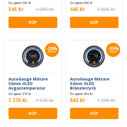
Bar
Du sparar 550 Kr
Du sparar 650 Kr
545 Kr
1 095 Kr
445 Kr
1 095 Kr
KÖP
KÖP
-20%
-35%
RABATT
RABATT
AutoGauge Mätare
AutoGauge Mätare
52mm OLED
52mm OLED
Avgastemperatur
Bränsletryck
Du sparar 319 Kr
Du sparar 453 Kr
1 276 Kr
1 595 Kr
842 Kr
1 295 Kr
KÖP
KÖP