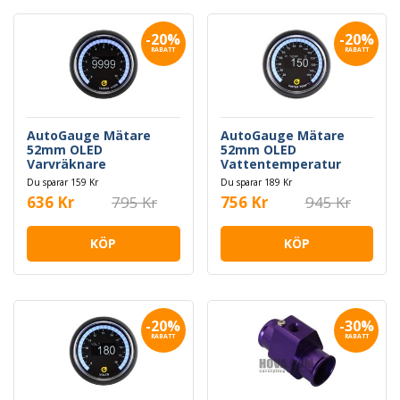
-20%
-20%
RABATT
RABATT
AutoGauge Mätare
AutoGauge Mätare
52mm OLED
52mm OLED
Varvräknare
Vattentemperatur
Du sparar 159 Kr
Du sparar 189 Kr
636 Kr
795 Kr
756 Kr
945 Kr
KÖP
KÖP
-20%
-30%
RABATT
RABATT