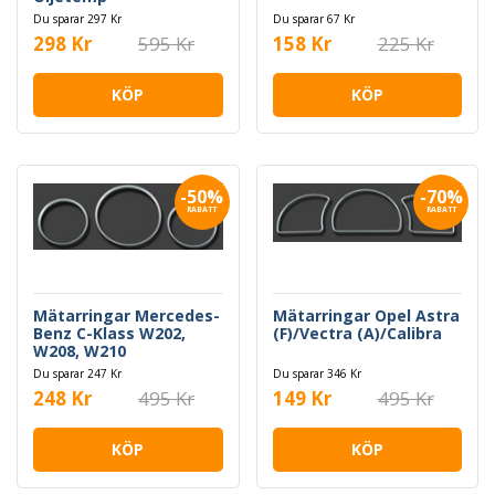
Du sparar 297 Kr
Du sparar 67 Kr
298 Kr
595 Kr
158 Kr
225 Kr
KÖP
KÖP
-50%
-70%
RABATT
RABATT
Mätarringar Mercedes-
Mätarringar Opel Astra
Benz C-Klass W202,
(F)/Vectra (A)/Calibra
W208, W210
Du sparar 247 Kr
Du sparar 346 Kr
248 Kr
495 Kr
149 Kr
495 Kr
KÖP
KÖP