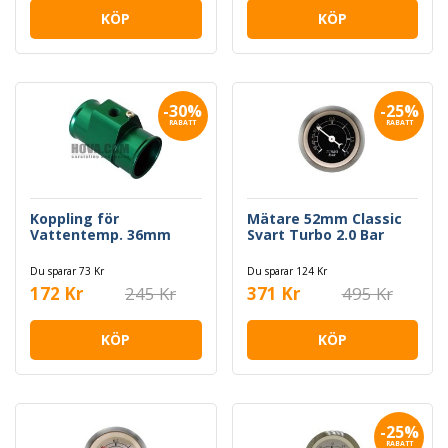
KÖP
KÖP
-30%
-25%
RABATT
RABATT
Koppling för
Mätare 52mm Classic
Vattentemp. 36mm
Svart Turbo 2.0 Bar
Du sparar 73 Kr
Du sparar 124 Kr
172 Kr
245 Kr
371 Kr
495 Kr
KÖP
KÖP
-25%
RABATT