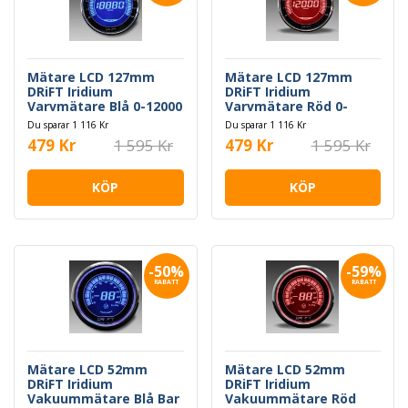
Mätare LCD 127mm
Mätare LCD 127mm
DRiFT Iridium
DRiFT Iridium
Varvmätare Blå 0-12000
Varvmätare Röd 0-
rpm
12000 rpm
Du sparar 1 116 Kr
Du sparar 1 116 Kr
479 Kr
1 595 Kr
479 Kr
1 595 Kr
KÖP
KÖP
-50%
-59%
RABATT
RABATT
Mätare LCD 52mm
Mätare LCD 52mm
DRiFT Iridium
DRiFT Iridium
Vakuummätare Blå Bar
Vakuummätare Röd