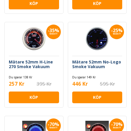
KÖP
KÖP
-35%
-25%
RABATT
RABATT
Mätare 52mm H-Line
Mätare 52mm No-Logo
270 Smoke Vakuum
Smoke Vakuum
Du sparar 138 Kr
Du sparar 149 Kr
257 Kr
395 Kr
446 Kr
595 Kr
KÖP
KÖP
-70%
-70%
RABATT
RABATT