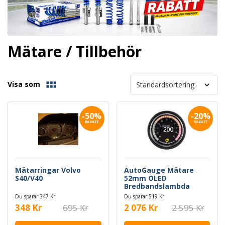
Mätare / Tillbehör
Visa som
-50%
-20%
RABATT
RABATT
Mätarringar Volvo
AutoGauge Mätare
S40/V40
52mm OLED
Bredbandslambda
Bosch 4.9
Du sparar 347 Kr
Du sparar 519 Kr
348 Kr
695 Kr
2 076 Kr
2 595 Kr