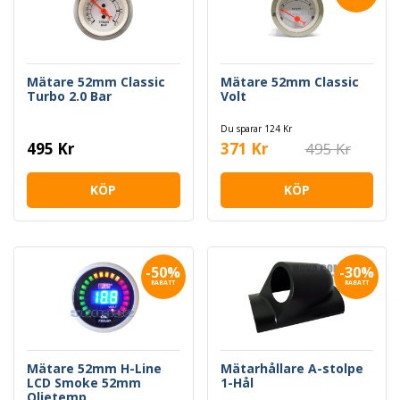
Mätare 52mm Classic
Mätare 52mm Classic
Turbo 2.0 Bar
Volt
Du sparar 124 Kr
495 Kr
371 Kr
495 Kr
KÖP
KÖP
-50%
-30%
RABATT
RABATT
Mätare 52mm H-Line
Mätarhållare A-stolpe
LCD Smoke 52mm
1-Hål
Oljetemp