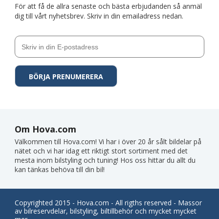
För att få de allra senaste och bästa erbjudanden så anmäl
dig till vårt nyhetsbrev. Skriv in din emailadress nedan.
Om Hova.com
Välkommen till Hova.com! Vi har i över 20 år sålt bildelar på
nätet och vi har idag ett riktigt stort sortiment med det
mesta inom bilstyling och tuning! Hos oss hittar du allt du
kan tänkas behöva till din bil!
Copyrighted 2015 - Hova.com - All rigths reserved - Massor
av bilreservdelar, bilstyling, biltillbehör och mycket mycket