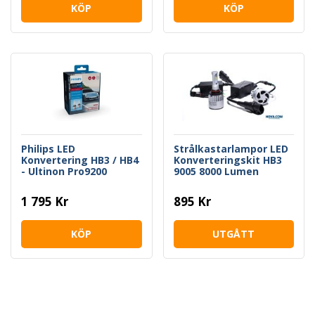
KÖP
KÖP
Philips LED
Strålkastarlampor LED
Konvertering HB3 / HB4
Konverteringskit HB3
- Ultinon Pro9200
9005 8000 Lumen
1 795 Kr
895 Kr
KÖP
UTGÅTT