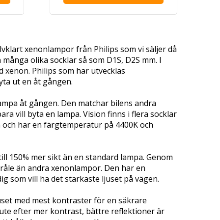
lvklart xenonlampor från Philips som vi säljer då
 men många olika socklar så som D1S, D2S mm. I
d xenon. Philips som har utvecklas
ta ut en åt gången.
 lampa åt gången. Den matchar bilens andra
ra vill byta en lampa. Vision finns i flera socklar
a och har en färgtemperatur på 4400K och
till 150% mer sikt än en standard lampa. Genom
stråle än andra xenonlampor. Den har en
g som vill ha det starkaste ljuset på vägen.
uset med mest kontraster för en säkrare
te efter mer kontrast, bättre reflektioner är