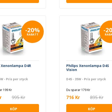
-20%
-2
RABATT
RAB
s Xenonlampa D4R
Philips Xenonlampa D4S
Vision
5W - Pris per styck
D4S - 35W - Pris per styck
r 199 Kr
Du sparar 179 Kr
r
995 Kr
716 Kr
895 Kr
KÖP
KÖP