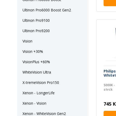
Ultinon Pro6000 Boost Gen2
Ultinon Pro9100
Ultinon Pro9200
Vision
Vision +30%
VisionPlus +60%
Philip
WhiteVision Ultra
WhiteV
X-tremeVision Pro150
5000K -
styck
Xenon - LongerLife
745 K
Xenon - Vision
Xenon - WhiteVision Gen2