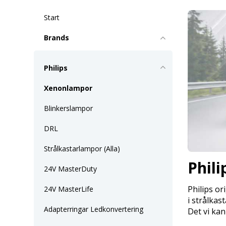
Start
Brands
Philips
Xenonlampor
Blinkerslampor
DRL
Strålkastarlampor (Alla)
Phil
24V MasterDuty
Philips or
24V MasterLife
i strålkas
Adapterringar Ledkonvertering
Det vi kan