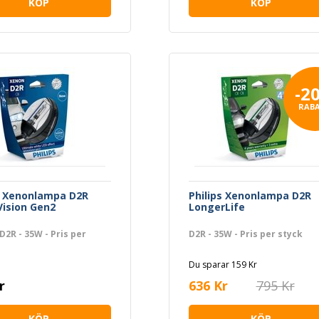
KÖP
KÖP
-2
RAB
s Xenonlampa D2R
Philips Xenonlampa D2R
ision Gen2
LongerLife
 D2R - 35W - Pris per
D2R - 35W - Pris per styck
Du sparar 159 Kr
r
636 Kr
795 Kr
KÖP
KÖP