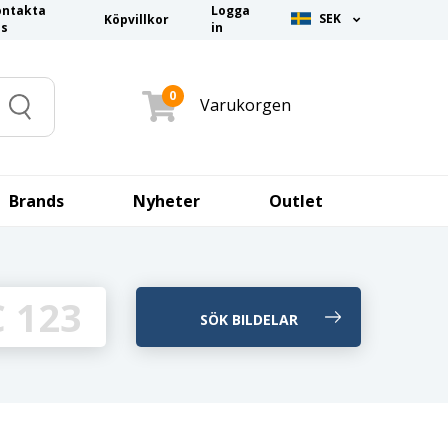
ontakta
Logga
SEK
Köpvillkor
ss
in
0
Varukorgen
Search
Brands
Nyheter
Outlet