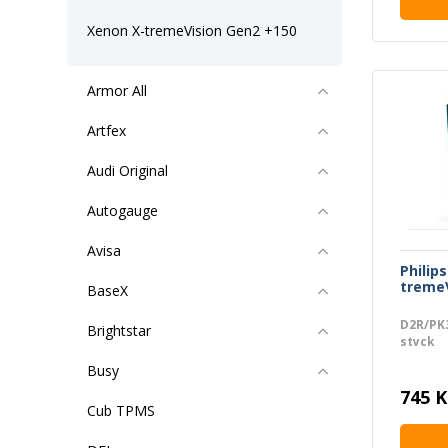
Xenon X-tremeVision Gen2 +150
Armor All
Artfex
Audi Original
Autogauge
Avisa
Philip
tremeV
BaseX
D2R/PK3
Brightstar
styck
Busy
745 K
Cub TPMS