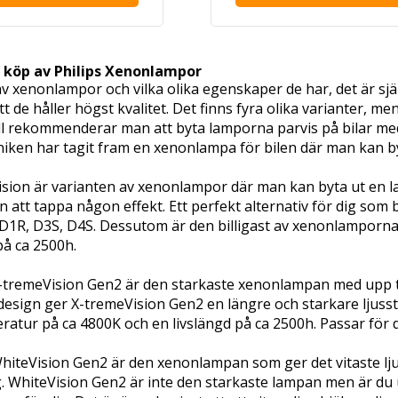
 köp av Philips Xenonlampor
v xenonlampor och vilka olika egenskaper de har, det är sjä
att de håller högst kvalitet. Det finns fyra olika varianter,
all rekommenderar man att byta lamporna parvis på bilar me
iken har tagit fram en xenonlampa för bilen där man kan by
 Vision är varianten av xenonlampor där man kan byta ut en
 att tappa någon effekt. Ett perfekt alternativ för dig som ba
D1R, D3S, D4S. Dessutom är den billigast av xenonlamporn
på ca 2500h.
 X-tremeVision Gen2 är den starkaste xenonlampan med upp 
 design ger X-tremeVision Gen2 en längre och starkare ljus
atur på ca 4800K och en livslängd på ca 2500h. Passar för di
 WhiteVision Gen2 är den xenonlampan som ger det vitaste lj
. WhiteVision Gen2 är inte den starkaste lampan men är du u