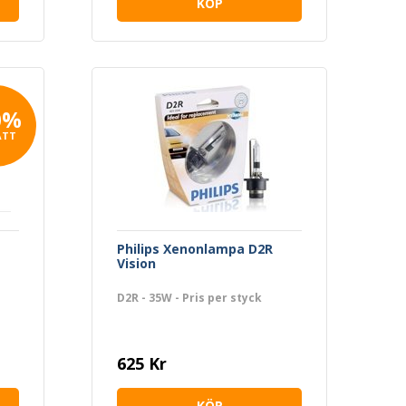
KÖP
0%
ATT
Philips Xenonlampa D2R
Vision
D2R - 35W - Pris per styck
625 Kr
KÖP