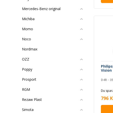
Mercedes-Benz original
Michiba
Momo
Noco
Nordmax
OZZ
Philip
Poppy
Vision
Prosport
D4R - 3
RGM
Du spara
796 K
Rezaw Plast
Simota