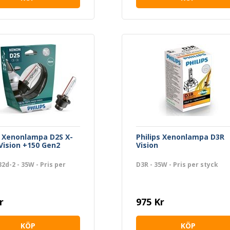
s Xenonlampa D2S X-
Philips Xenonlampa D3R
ision +150 Gen2
Vision
2d-2 - 35W - Pris per
D3R - 35W - Pris per styck
r
975 Kr
KÖP
KÖP