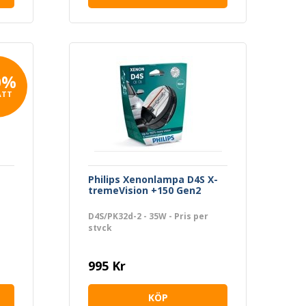
0%
ATT
Philips Xenonlampa D4S X-
tremeVision +150 Gen2
D4S/PK32d-2 - 35W - Pris per
styck
995 Kr
KÖP