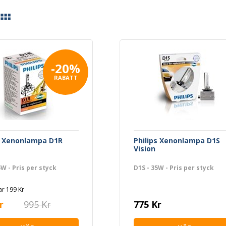
-20%
RABATT
s Xenonlampa D1R
Philips Xenonlampa D1S
Vision
5W - Pris per styck
D1S - 35W - Pris per styck
r 199 Kr
r
995 Kr
775 Kr