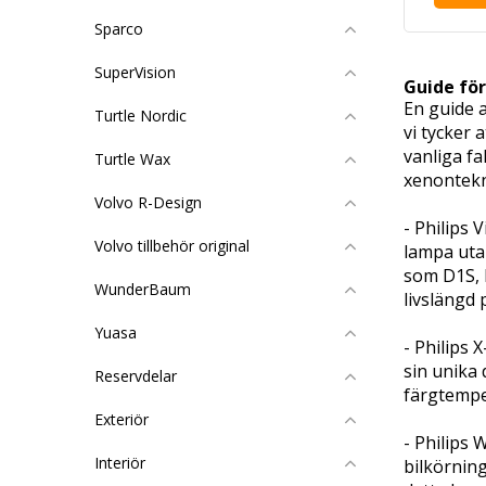
Sparco
SuperVision
Guide för
En guide a
Turtle Nordic
vi tycker 
vanliga f
Turtle Wax
xenontekn
Volvo R-Design
- Philips
Volvo tillbehör original
lampa utan
som D1S, 
WunderBaum
livslängd 
Yuasa
- Philips
sin unika
Reservdelar
färgtemper
Exteriör
- Philips
Interiör
bilkörning