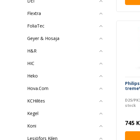
DEI
Flextra
FoliaTec
Geyer & Hosaja
H&R
HIC
Heko
Philip
tremeV
Hova.Com
D2S/PK3
KCHilites
styck
Kegel
745 K
Koni
Lesjöfors Kilen