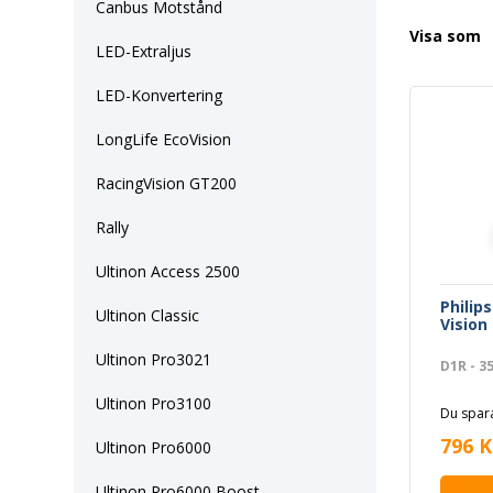
Canbus Motstånd
Visa som
LED-Extraljus
LED-Konvertering
LongLife EcoVision
RacingVision GT200
Rally
Ultinon Access 2500
Philip
Ultinon Classic
Vision
Ultinon Pro3021
D1R - 3
Ultinon Pro3100
Du spara
796 K
Ultinon Pro6000
Ultinon Pro6000 Boost