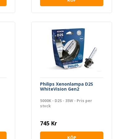
Philips Xenonlampa D2S
WhiteVision Gen2
5000K - D2S - 35W - Pris per
styck
745 Kr
KÖP