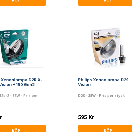
s Xenonlampa D2R X-
Philips Xenonlampa D2S
ision +150 Gen2
Vision
2d-2 - 35W - Pris per
D2S - 35W - Pris per styck
r
595 Kr
KÖP
KÖP