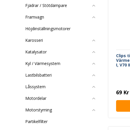
Fjädrar / Stötdämpare
Framvagn
Höjdinställningsmotorer
Karosseri
Katalysator
Clips t
Värmep
Kyl / Värmesystem
I, V70 
Lastbilsbatteri
Låssystem
69 Kr
Motordelar
Motorstyrning
Partikelfilter