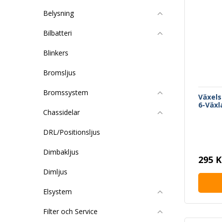
Belysning
Bilbatteri
Blinkers
Bromsljus
Bromssystem
Växels
6-Växl
Chassidelar
DRL/Positionsljus
Dimbakljus
295 K
Dimljus
Elsystem
Filter och Service