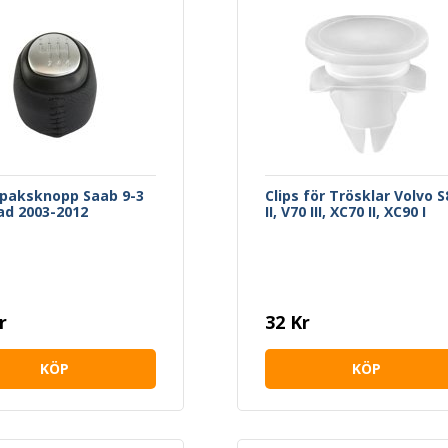
paksknopp Saab 9-3
Clips för Trösklar Volvo S
ad 2003-2012
II, V70 III, XC70 II, XC90 I
r
32 Kr
KÖP
KÖP