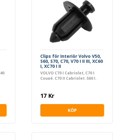
Clips för Interiör Volvo V50,
S60, S70, C70, V70 I II III, XC60
I, XC70 I II
S40
VOLVO C70 I Cabriolet, C70 I
Coupé, C70 II Cabriolet, S60 I,
S70, S80 I, S80 II, V50, V70 I, V70 II,
V70 III, XC60 I SUV, XC70 I Cross
Country, XC70 II
17 Kr
KÖP