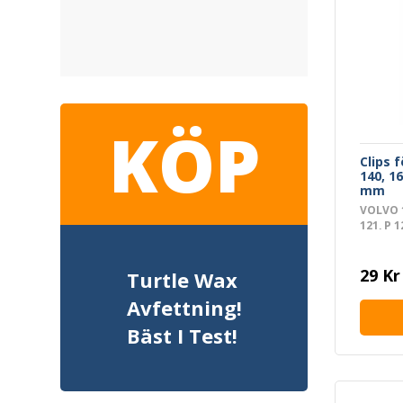
KÖP
Clips f
140, 1
mm
VOLVO 1
121, P 
AMAZON
1800, P
Sedan, 
29 Kr
Turtle Wax
Avfettning!
Bäst I Test!