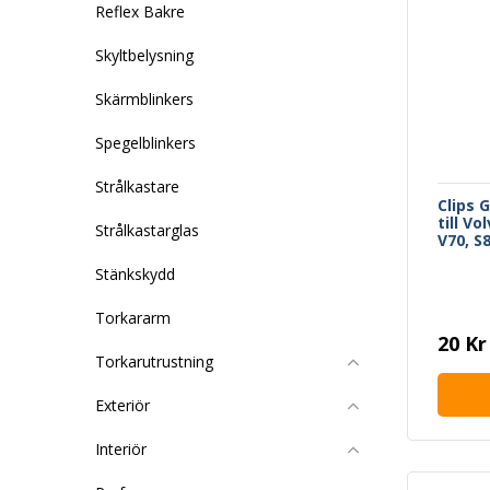
Reflex Bakre
Skyltbelysning
Skärmblinkers
Spegelblinkers
Strålkastare
Clips 
till Vo
Strålkastarglas
V70, S8
Stänkskydd
Torkararm
20 Kr
Torkarutrustning
Exteriör
Interiör