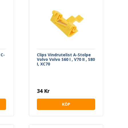
 C-
Clips Vindrutelist A-Stolpe
Volvo Volvo S60 I , V70 II , S80
I, XC70
34 Kr
KÖP