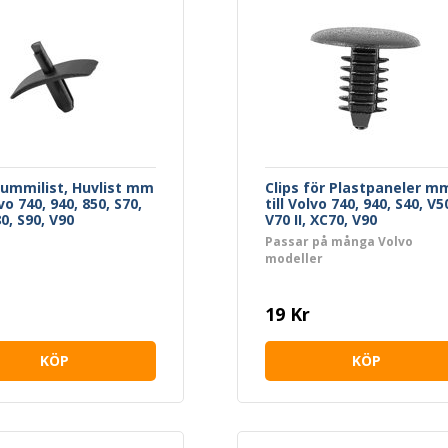
Gummilist, Huvlist mm
Clips för Plastpaneler m
lvo 740, 940, 850, S70,
till Volvo 740, 940, S40, V5
0, S90, V90
V70 II, XC70, V90
Passar på många Volvo
modeller
19 Kr
KÖP
KÖP