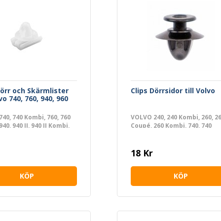
Dörr och Skärmlister
Clips Dörrsidor till Volvo
lvo 740, 760, 940, 960
40, 740 Kombi, 760, 760
VOLVO 240, 240 Kombi, 260, 2
40, 940 II, 940 II Kombi,
Coupé, 260 Kombi, 740, 740
i, 960, 960 II, 960 II
Kombi, 760, 760 Kombi, 940, 9
 960 Kombi
II, 940 II Kombi, 940 Kombi, 960
960 II, 960 II Kombi, 960 Kombi
18 Kr
KÖP
KÖP