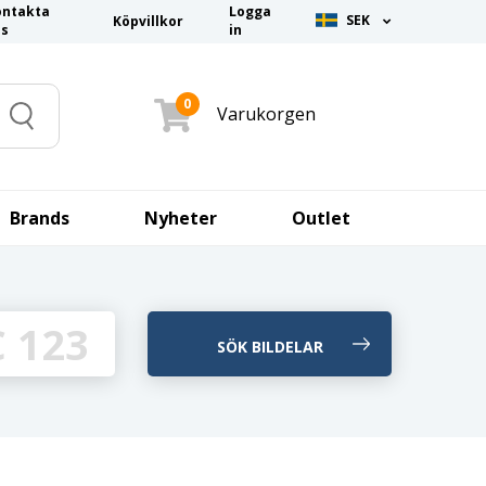
ontakta
Logga
SEK
Köpvillkor
ss
in
0
Varukorgen
Search
Brands
Nyheter
Outlet