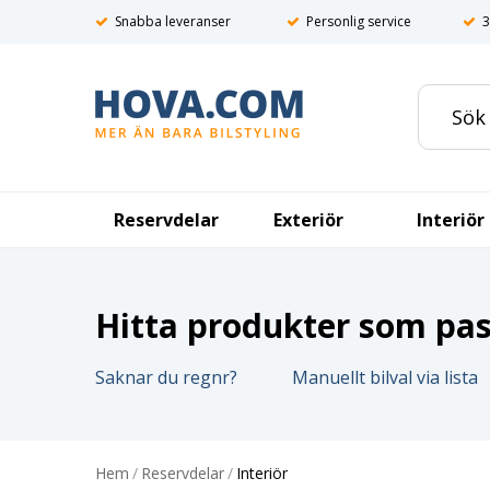
Snabba leveranser
Personlig service
3
Reservdelar
Exteriör
Interiör
Hitta produkter som pass
Saknar du regnr?
Manuellt bilval via lista
Hem
/
Reservdelar
/
Interiör