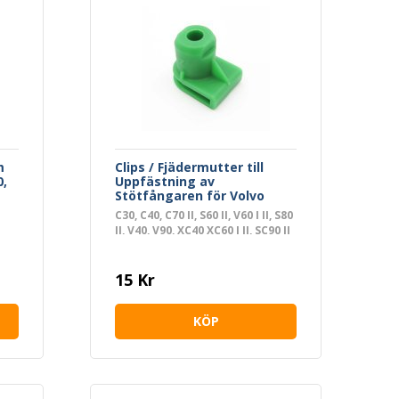
m
Clips / Fjädermutter till
0,
Uppfästning av
Stötfångaren för Volvo
C30, C40, C70 II, S60 II, V60 I II, S80
II, V40, V90, XC40 XC60 I II, SC90 II
15 Kr
KÖP