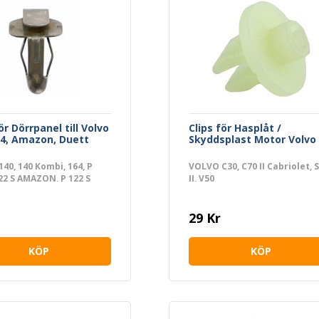
ör Dörrpanel till Volvo
Clips för Hasplåt /
64, Amazon, Duett
Skyddsplast Motor Volvo
40, 140 Kombi, 164, P
VOLVO C30, C70 II Cabriolet, 
122 S AMAZON, P 122 S
II, V50
 Kombi, P 210 DUETT, P
 2200 Kombi, PV 444
PV 445 DUETT, PV 544
29 Kr
KÖP
KÖP