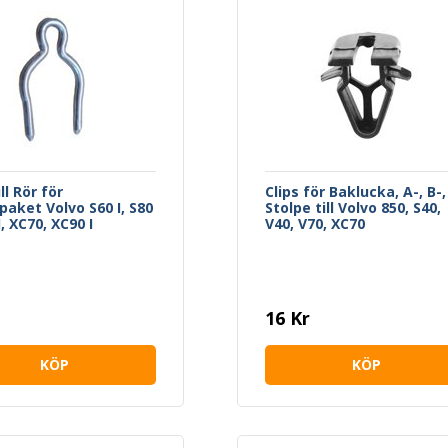
ill Rör för
Clips för Baklucka, A-, B-,
aket Volvo S60 I, S80
Stolpe till Volvo 850, S40,
II, XC70, XC90 I
V40, V70, XC70
16 Kr
KÖP
KÖP