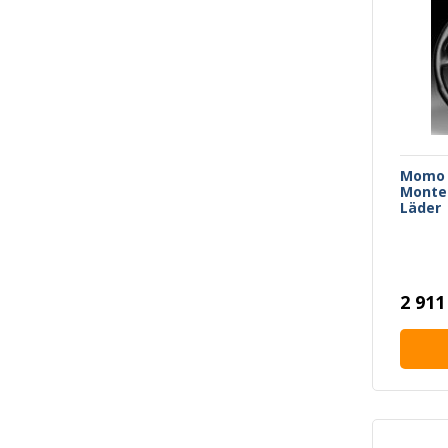
Momo 
Monte
Läder
2 911