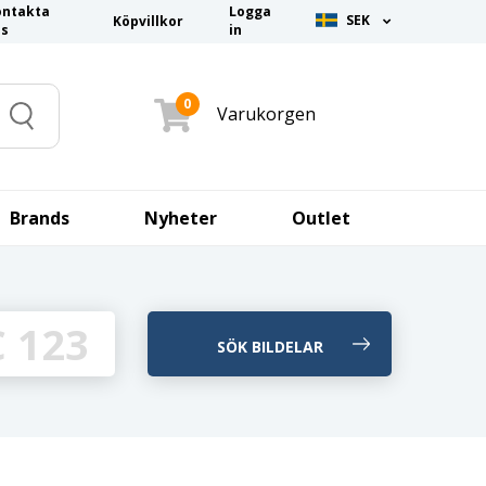
ontakta
Logga
SEK
Köpvillkor
ss
in
0
Varukorgen
Search
Brands
Nyheter
Outlet