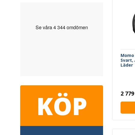
Momo 
Svart,
Läder
KÖP
2 779