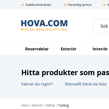
Snabba leveranser
Personlig service
3
Reservdelar
Exteriör
Interiör
Hitta produkter som pass
Saknar du regnr?
Manuellt bilval via lista
Hem
/
Interiör
/
Rattar
/
Tuning