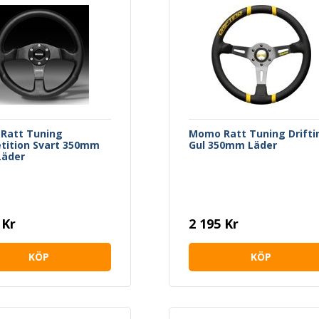
Ratt Tuning
Momo Ratt Tuning Drifti
tition Svart 350mm
Gul 350mm Läder
Läder
 Kr
2 195 Kr
KÖP
KÖP