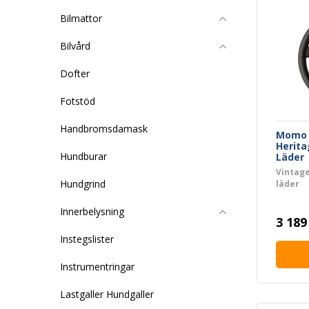
Bilmattor
Bilvård
Dofter
Fotstöd
Handbromsdamask
Momo 
Herita
Hundburar
Läder
Vintage
Hundgrind
läder
Innerbelysning
3 189
Instegslister
Instrumentringar
Lastgaller Hundgaller