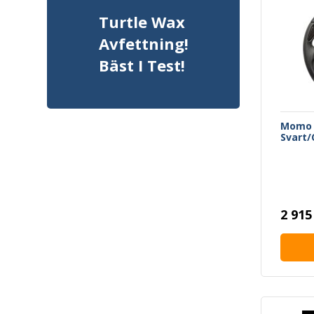
Turtle Wax
Avfettning!
Bäst I Test!
Momo 
Svart
2 915