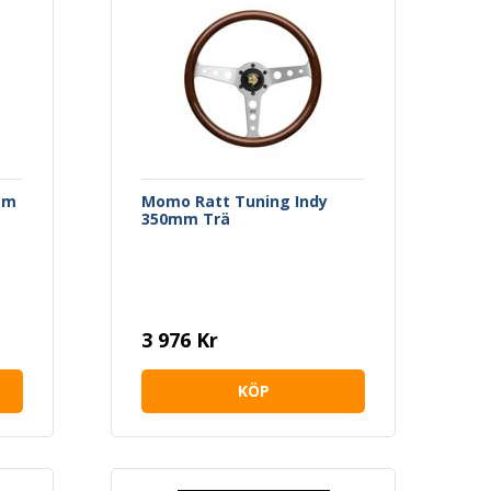
am
Momo Ratt Tuning Indy
350mm Trä
3 976 Kr
KÖP