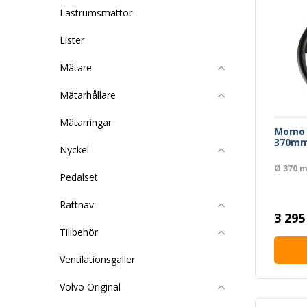
Lastrumsmattor
Lister
Mätare
Mätarhållare
Mätarringar
Momo R
370mm
Nyckel
Ø 370 
Pedalset
Rattnav
3 295
Tillbehör
Ventilationsgaller
Volvo Original