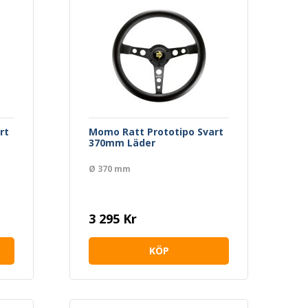
rt
Momo Ratt Prototipo Svart
370mm Läder
Ø 370 mm
3 295 Kr
KÖP