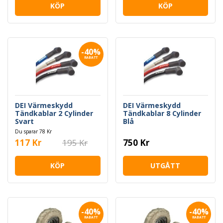
KÖP
KÖP
-40%
RABATT
DEI Värmeskydd
DEI Värmeskydd
Tändkablar 2 Cylinder
Tändkablar 8 Cylinder
Svart
Blå
Du sparar 78 Kr
117 Kr
195 Kr
750 Kr
KÖP
UTGÅTT
-40%
-40%
RABATT
RABATT