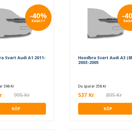
-40%
-4
RABATT
RAB
a Svart Audi A1 2011-
Hoodbra Svart Audi A3 (8
2003-2005
r 398 Kr
Du sparar 358 Kr
r
995 Kr
537 Kr
895 Kr
KÖP
KÖP