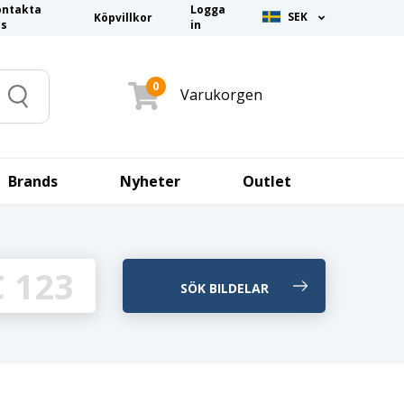
ontakta
Logga
SEK
Köpvillkor
ss
in
0
Varukorgen
Search
Brands
Nyheter
Outlet