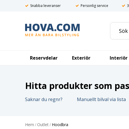
Snabba leveranser
Personlig service
3
Reservdelar
Exteriör
Interiör
Hitta produkter som pass
Saknar du regnr?
Manuellt bilval via lista
Hem
/
Outlet
/
Hoodbra