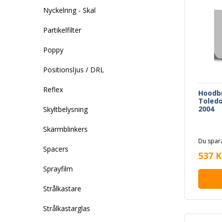
Nyckelring - Skal
Partikelfilter
Poppy
Positionsljus / DRL
Reflex
Hoodbr
Toledo
2004
Skyltbelysning
Skärmblinkers
Du spara
Spacers
537 K
Sprayfilm
Strålkastare
Strålkastarglas