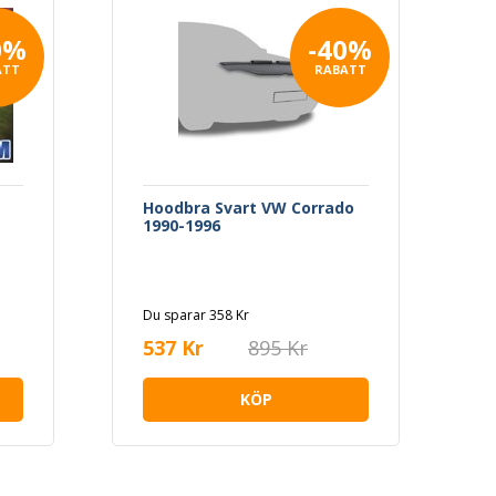
0%
-40%
ATT
RABATT
Hoodbra Svart VW Corrado
1990-1996
Du sparar 358 Kr
537 Kr
895 Kr
KÖP