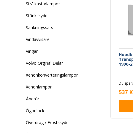
Strålkastarlampor
Stänkskydd
Sänkningssats
Vindavvisare
Vingar
Hoodb
Transp
Volvo Orginal Delar
1996-2
Xenonkonverteringslampor
Du spara
Xenonlampor
537 K
Ändrör
Ögonlock
Överdrag / Frostskydd