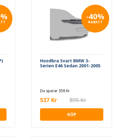
0%
-40%
ATT
RABATT
P)
Hoodbra Svart BMW 3-
Serien E46 Sedan 2001-2005
Du sparar 358 Kr
537 Kr
895 Kr
KÖP