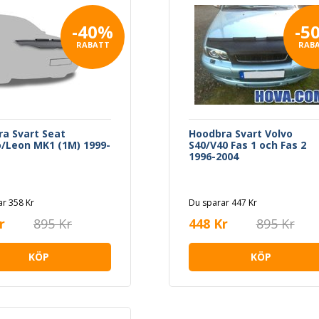
-40%
-5
RABATT
RAB
a Svart Seat
Hoodbra Svart Volvo
/Leon MK1 (1M) 1999-
S40/V40 Fas 1 och Fas 2
1996-2004
r 358 Kr
Du sparar 447 Kr
r
895 Kr
448 Kr
895 Kr
KÖP
KÖP