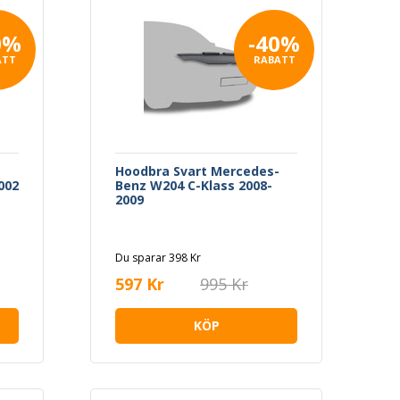
0%
-40%
ATT
RABATT
-
Hoodbra Svart Mercedes-
002
Benz W204 C-Klass 2008-
2009
Du sparar 398 Kr
597 Kr
995 Kr
KÖP