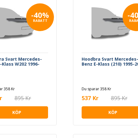
-40%
-4
RABATT
RAB
a Svart Mercedes-
Hoodbra Svart Mercedes
-Klass W202 1996-
Benz E-Klass (210) 1995-2
r 358 Kr
Du sparar 358 Kr
r
895 Kr
537 Kr
895 Kr
KÖP
KÖP