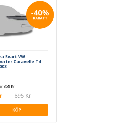
-40%
RABATT
ra Svart VW
orter Caravelle T4
003
r 358 Kr
r
895 Kr
KÖP