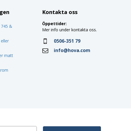
ggen
Kontakta oss
Öppettider:
o 745 &
Mer info under kontakta oss.
0506-351 79
eller
info@hova.com
ler matt
 krom