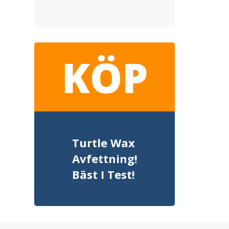
KÖP
Turtle Wax
Avfettning!
Bäst I Test!