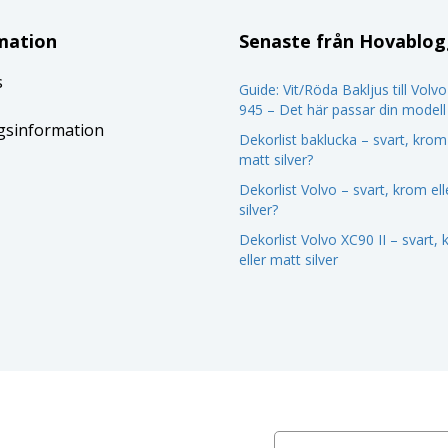
mation
Senaste från Hovablo
s
Guide: Vit/Röda Bakljus till Volv
945 – Det här passar din modell
gsinformation
Dekorlist baklucka – svart, krom 
matt silver?
Dekorlist Volvo – svart, krom el
silver?
Dekorlist Volvo XC90 II – svart,
eller matt silver