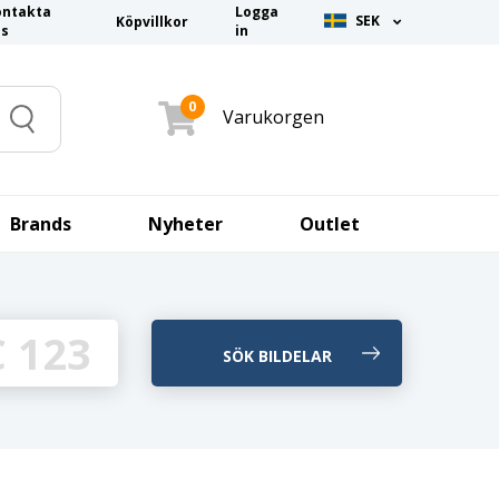
ontakta
Logga
SEK
Köpvillkor
ss
in
0
Varukorgen
Search
Brands
Nyheter
Outlet