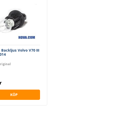
Backljus Volvo V70 III
014
riginal
r
KÖP