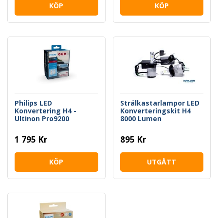
KÖP
KÖP
Philips LED
Strålkastarlampor LED
Konvertering H4 -
Konverteringskit H4
Ultinon Pro9200
8000 Lumen
1 795 Kr
895 Kr
KÖP
UTGÅTT