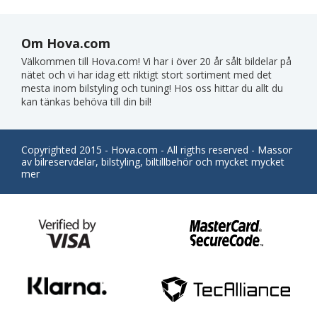
Om Hova.com
Välkommen till Hova.com! Vi har i över 20 år sålt bildelar på
nätet och vi har idag ett riktigt stort sortiment med det
mesta inom bilstyling och tuning! Hos oss hittar du allt du
kan tänkas behöva till din bil!
Copyrighted 2015 - Hova.com - All rigths reserved - Massor
av bilreservdelar, bilstyling, biltillbehör och mycket mycket
mer