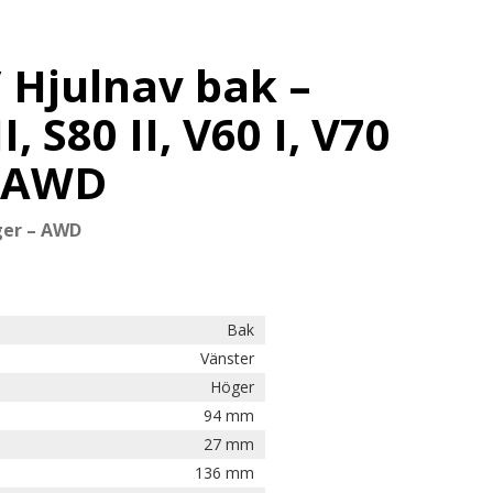
/ Hjulnav bak –
I, S80 II, V60 I, V70
II AWD
ger – AWD
Bak
Vänster
Höger
94 mm
27 mm
136 mm