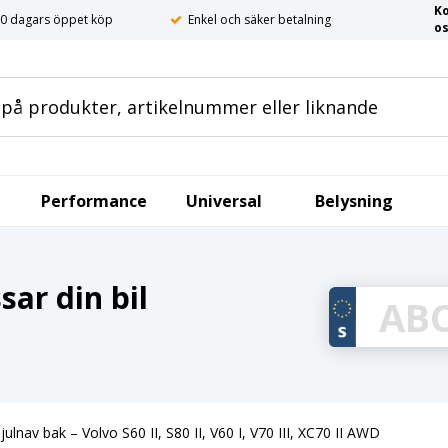
K
0 dagars öppet köp
Enkel och säker betalning
o
Performance
Universal
Belysning
ar din bil
Hjulnav bak – Volvo S60 II, S80 II, V60 I, V70 III, XC70 II AWD