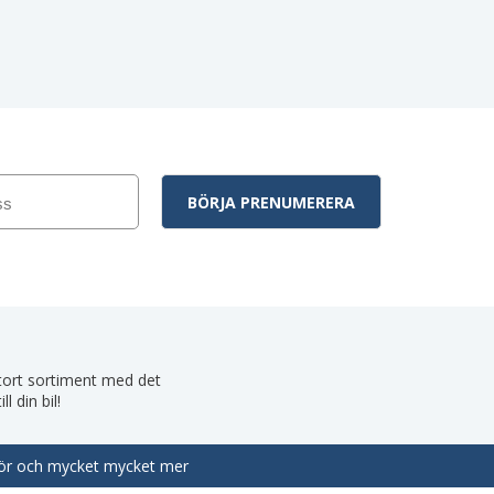
 stort sortiment med det
 din bil!
behör och mycket mycket mer