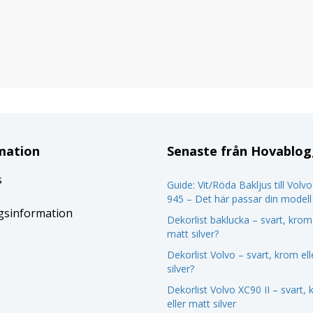
mation
Senaste från Hovablo
s
Guide: Vit/Röda Bakljus till Volv
945 – Det här passar din modell
gsinformation
Dekorlist baklucka – svart, krom 
matt silver?
Dekorlist Volvo – svart, krom el
silver?
Dekorlist Volvo XC90 II – svart,
eller matt silver