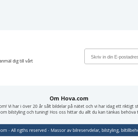
nmäl dig till vårt
Om Hova.com
! Vi har i över 20 år sålt bildelar på nätet och vi har idag ett riktigt
om bilstyling och tuning! Hos oss hittar du allt du kan tänkas behöva till
m - All rigths reserved - Massor av bilreservdelar, bilstyling, biltill