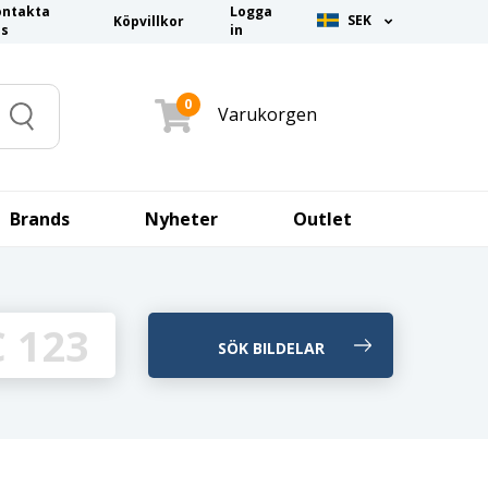
ontakta
Logga
SEK
Köpvillkor
ss
in
0
Varukorgen
Search
Brands
Nyheter
Outlet