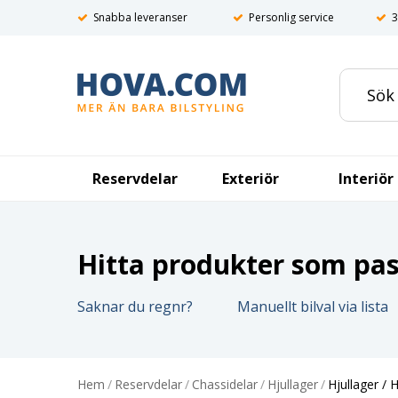
Snabba leveranser
Personlig service
3
Reservdelar
Exteriör
Interiör
Hitta produkter som pass
Saknar du regnr?
Manuellt bilval via lista
Hem
/
Reservdelar
/
Chassidelar
/
Hjullager
/
Hjullager / 