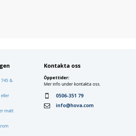
ggen
Kontakta oss
Öppettider:
o 745 &
Mer info under kontakta oss.
0506-351 79
eller
info@hova.com
ler matt
 krom