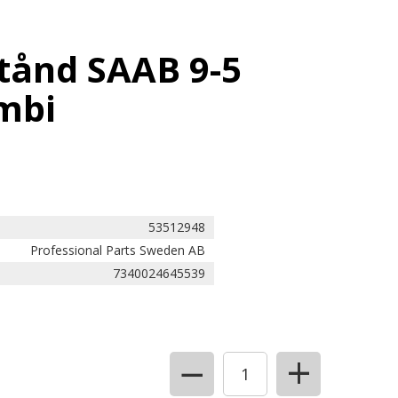
tånd SAAB 9-5
mbi
53512948
Professional Parts Sweden AB
7340024645539
+
−