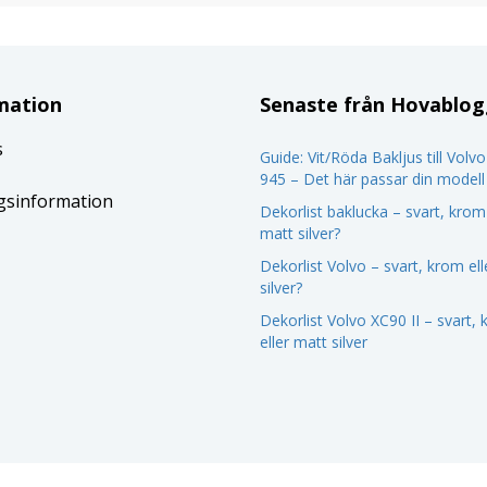
mation
Senaste från Hovablo
s
Guide: Vit/Röda Bakljus till Volv
945 – Det här passar din modell
gsinformation
Dekorlist baklucka – svart, krom 
matt silver?
Dekorlist Volvo – svart, krom el
silver?
Dekorlist Volvo XC90 II – svart,
eller matt silver