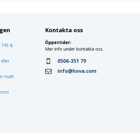
ggen
Kontakta oss
Öppettider:
o 745 &
Mer info under kontakta oss.
0506-351 79
eller
info@hova.com
ler matt
 krom