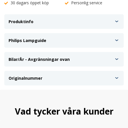
30 dagars öppet köp
Personlig service
Pris per styck.
Vi säljer bara Philips original xenonlampor.
Produktinfo
Köper ni av oss kan kolla att de är original lampor genom Philips
egna sida.
Kolla dina lampor här
Philips Lampguide
Bilar/År - Avgränsningar ovan
Originalnummer
Vad tycker våra kunder