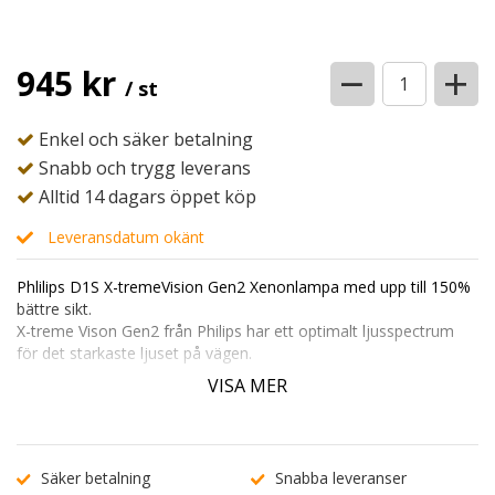
−
+
945 kr
/ st
Enkel och säker betalning
Snabb och trygg leverans
Alltid 14 dagars öppet köp
Leveransdatum okänt
Phlilips D1S X-tremeVision Gen2 Xenonlampa med upp till 150%
bättre sikt.
X-treme Vison Gen2 från Philips har ett optimalt ljusspectrum
för det starkaste ljuset på vägen.
VISA MER
Tänk på att det alltid är bra att byta båda lamporna samtidigt för
att undvika färgskillnader.
D1S sockeln sitter som originallampa på väldigt många bilar,
oftast tidigare modeller med projektorlins.
Säker betalning
Snabba leveranser