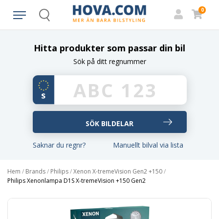
0
Search
Hitta produkter som passar din bil
Sök på ditt regnummer
Saknar du regnr?
Manuellt bilval via lista
Hem
/
Brands
/
Philips
/
Xenon X-tremeVision Gen2 +150
/
Philips Xenonlampa D1S X-tremeVision +150 Gen2