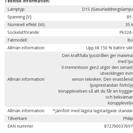
Teknisk information:
Lamptyp:
D1S (Gasurladdningslampa
Spänning [V]:
85 
Nominell effekt (W):
35 
Sockelutförande:
Pk32d-
Fatmodell:
Bo
Allmän information:
Upp till 150 % bättre sik
Den kraftfulla ljusstrålen ger maxima
med lju
X-tremeVision gen2 utgör den senas
utvecklingen in
Allmän information:
xenon-tekniken. Den enaståend
ljusprestandan förhöj
körupplevelsen så att du får en trygga
och bekvämar
körupplevels
Allmän information:
*jämfört med lägsta lagstadgade standa
Tillverkare
Phili
EAN nummer
872790037697