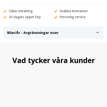
Passar INTE bilar med parkassistans (PDC)
Säker betalning
Snabba leveranser
Pris per st.
30 dagars öppet köp
Personlig service
Bilar/År - Avgränsningar ovan
Vad tycker våra kunder