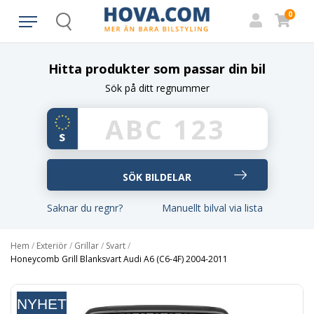
0
Search
Hitta produkter som passar din bil
Sök på ditt regnummer
Saknar du regnr?
Manuellt bilval via lista
Hem
/
Exteriör
/
Grillar
/
Svart
/
Honeycomb Grill Blanksvart Audi A6 (C6-4F) 2004-2011
NYHET