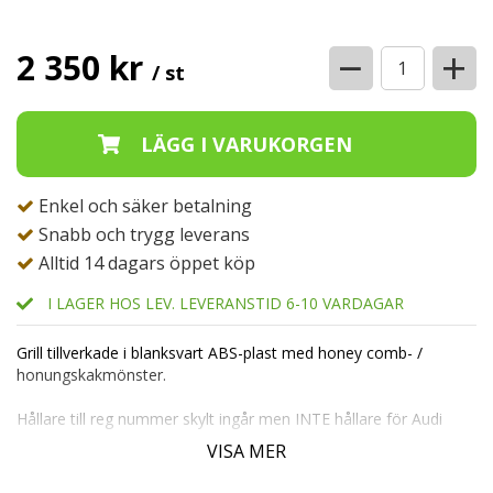
−
+
2 350 kr
/ st
Enkel och säker betalning
Snabb och trygg leverans
Alltid 14 dagars öppet köp
I LAGER HOS LEV. LEVERANSTID 6-10 VARDAGAR
Grill tillverkade i blanksvart ABS-plast med honey comb- /
honungskakmönster.
Hållare till reg nummer skylt ingår men INTE hållare för Audi
ringar
VISA MER
Passar INTE Allroad!