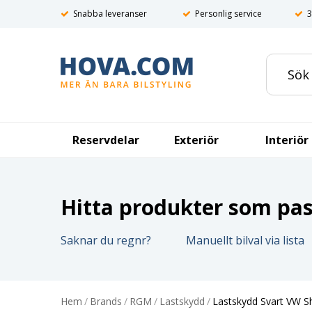
Snabba leveranser
Personlig service
3
Reservdelar
Exteriör
Interiör
Hitta produkter som pass
Saknar du regnr?
Manuellt bilval via lista
Hem
/
Brands
/
RGM
/
Lastskydd
/
Lastskydd Svart VW S