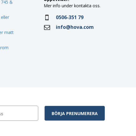
o 745 &
Mer info under kontakta oss.
0506-351 79
eller
info@hova.com
ler matt
 krom