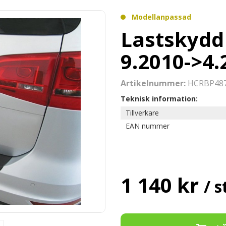
Modellanpassad
Lastskydd
9.2010->4.
Artikelnummer:
HCRBP48
Teknisk information:
Tillverkare
EAN nummer
1 140 kr
/ s