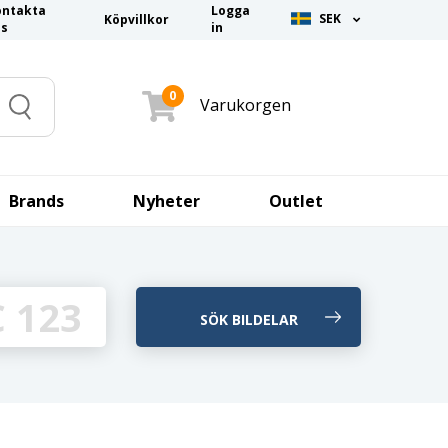
ontakta
Logga
SEK
Köpvillkor
ss
in
0
Varukorgen
Search
Brands
Nyheter
Outlet