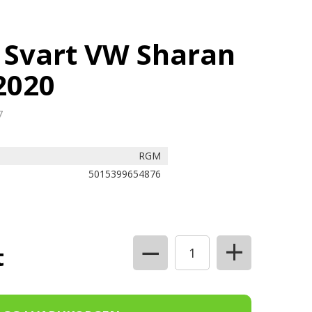
 Svart VW Sharan
2020
7
RGM
5015399654876
+
−
t