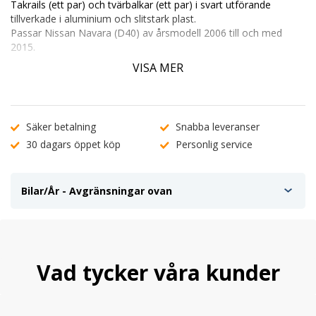
Takrails (ett par) och tvärbalkar (ett par) i svart utförande
tillverkade i aluminium och slitstark plast.
Passar Nissan Navara (D40) av årsmodell 2006 till och med
2015.
Passar både 1,5 och dubbelhytt, bakre fästet är justerbart.
VISA MER
Monteras enkelt och snabbt med medföljande Sikaflex-lim.
Pris per set (2 st takrelingar, 2 st tvärbalkar).
Rörens diameter är 57 mm.
Säker betalning
Snabba leveranser
30 dagars öppet köp
Personlig service
Bilar/År - Avgränsningar ovan
Vad tycker våra kunder