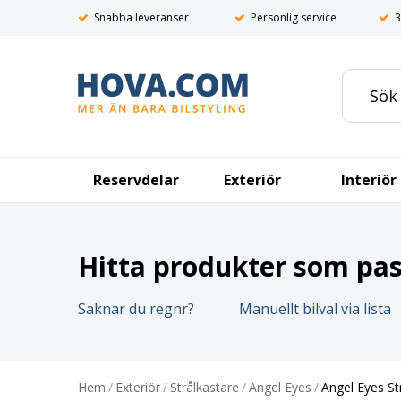
Snabba leveranser
Personlig service
3
Reservdelar
Exteriör
Interiör
Hitta produkter som pass
Saknar du regnr?
Manuellt bilval via lista
Hem
/
Exteriör
/
Strålkastare
/
Angel Eyes
/
Angel Eyes S