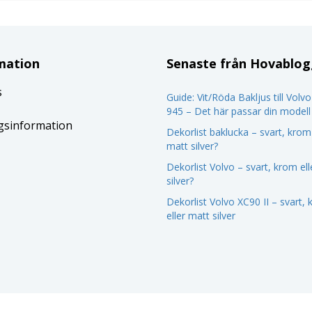
mation
Senaste från Hovablo
s
Guide: Vit/Röda Bakljus till Volv
945 – Det här passar din modell
gsinformation
Dekorlist baklucka – svart, krom 
matt silver?
Dekorlist Volvo – svart, krom el
silver?
Dekorlist Volvo XC90 II – svart,
eller matt silver