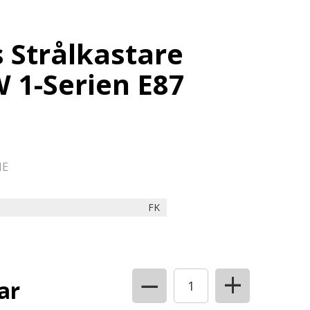
 Strålkastare
1-Serien E87
NE
FK
+
−
ar