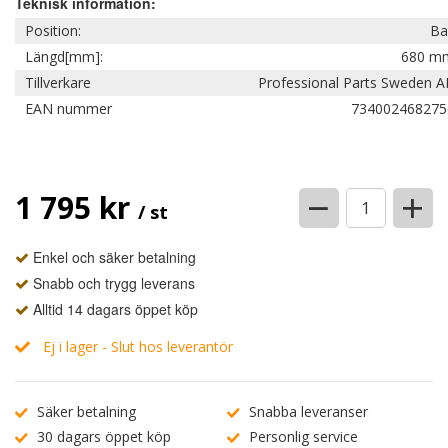
Teknisk information:
Position:
Ba
Längd[mm]:
680 m
Tillverkare
Professional Parts Sweden A
EAN nummer
734002468275
−
+
1 795 kr
/ st
Enkel och säker betalning
Snabb och trygg leverans
Alltid 14 dagars öppet köp
Ej i lager - Slut hos leverantör
Säker betalning
Snabba leveranser
30 dagars öppet köp
Personlig service