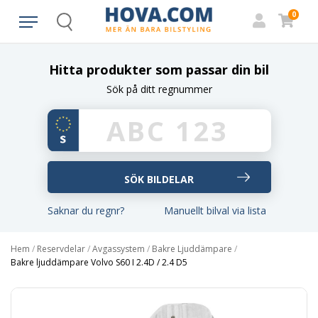
0
Search
Hitta produkter som passar din bil
Sök på ditt regnummer
Saknar du regnr?
Manuellt bilval via lista
Hem
/
Reservdelar
/
Avgassystem
/
Bakre Ljuddämpare
/
Bakre ljuddämpare Volvo S60 I 2.4D / 2.4 D5