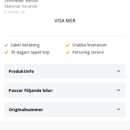
Drivmedel: Bensin
Material: Keramik
E-Märkt: Ja
Kontrollmärke: E9-103R
VISA MER
Originalnr: 1099158
Monteringssats: Ingår ej
Monteringssats Artnr: HCFK90132
Säker betalning
Snabba leveranser
Andra referensnr:
30 dagars öppet köp
Personlig service
Klarius: 311196
Bosal: 099-050
EEC: AU8013T
Produktinfo
Passar följande bilar:
Originalnummer