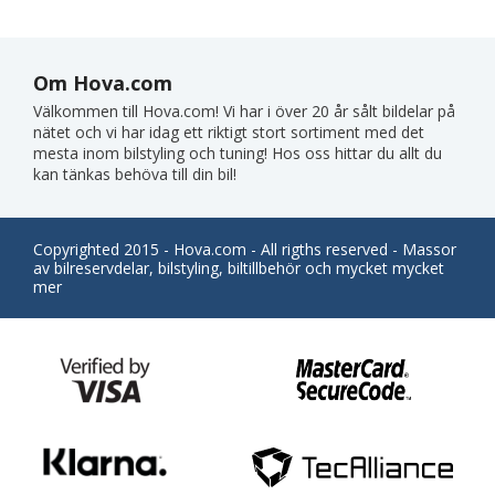
Om Hova.com
Välkommen till Hova.com! Vi har i över 20 år sålt bildelar på
nätet och vi har idag ett riktigt stort sortiment med det
mesta inom bilstyling och tuning! Hos oss hittar du allt du
kan tänkas behöva till din bil!
Copyrighted 2015 - Hova.com - All rigths reserved - Massor
av bilreservdelar, bilstyling, biltillbehör och mycket mycket
mer