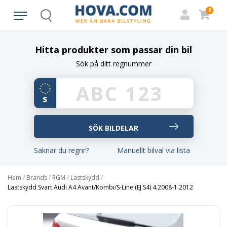
0
Search
Hitta produkter som passar din bil
Sök på ditt regnummer
Saknar du regnr?
Manuellt bilval via lista
Hem
/
Brands
/
RGM
/
Lastskydd
/
Lastskydd Svart Audi A4 Avant/Kombi/S-Line (EJ S4) 4.2008-1.2012