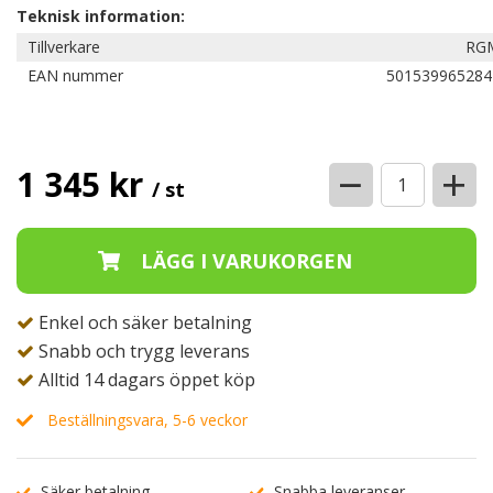
Teknisk information:
Tillverkare
RG
EAN nummer
501539965284
−
+
1 345 kr
/ st
Enkel och säker betalning
Snabb och trygg leverans
Alltid 14 dagars öppet köp
Beställningsvara, 5-6 veckor
Säker betalning
Snabba leveranser