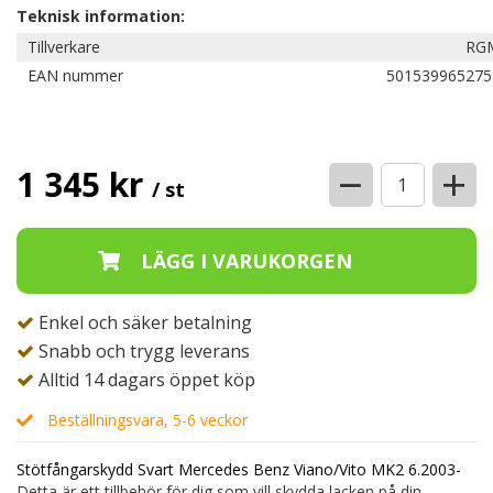
Teknisk information:
Tillverkare
RG
EAN nummer
501539965275
−
+
1 345 kr
/ st
Enkel och säker betalning
Snabb och trygg leverans
Alltid 14 dagars öppet köp
Beställningsvara, 5-6 veckor
Stötfångarskydd Svart Mercedes Benz Viano/Vito MK2 6.2003-
Detta är ett tillbehör för dig som vill skydda lacken på din