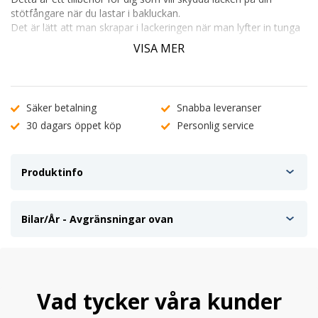
stötfångare när du lastar i bakluckan.
Det är lätt att man skrapar i lackeringen när man lyfter in tunga
saker eller om man till exempel har en hund som hoppar in i
VISA MER
bakluckan.
Tillverkad i svart ABS-plast.
Levereras komplett med 3M tejp.
Säker betalning
Snabba leveranser
Mycket enkel att montera.
30 dagars öppet köp
Personlig service
Kan även kallas Lackskydd, Skrapskydd, Hundskydd, Lastskydd
Baklucka, Rear Guards, Skyddslist.
Produktinfo
Pris per st.
Bilar/År - Avgränsningar ovan
Vad tycker våra kunder