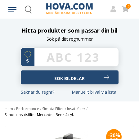
0
Search
Hitta produkter som passar din bil
Sök på ditt regnummer
Saknar du regnr?
Manuellt bilval via lista
Hem
/
Performance
/
Simota Filter
/
Insatsfilter
/
Simota Insatsfilter Mercedes-Benz 4 cyl.
-30%
RABATT