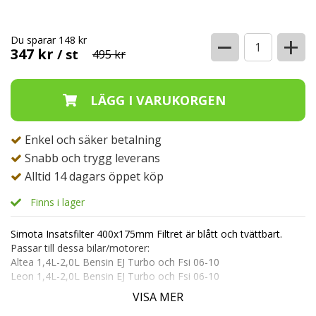
−
+
Du sparar 148 kr
347 kr
/ st
495 kr
Enkel och säker betalning
Snabb och trygg leverans
Alltid 14 dagars öppet köp
Finns i lager
Simota Insatsfilter 400x175mm Filtret är blått och tvättbart.
Passar till dessa bilar/motorer:
Altea 1,4L-2,0L Bensin EJ Turbo och Fsi 06-10
Leon 1,4L-2,0L Bensin EJ Turbo och Fsi 06-10
Toledo 1,4L-2,0L Bensin EJ Turbo och Fsi 06-10
VISA MER
Pris per styck.