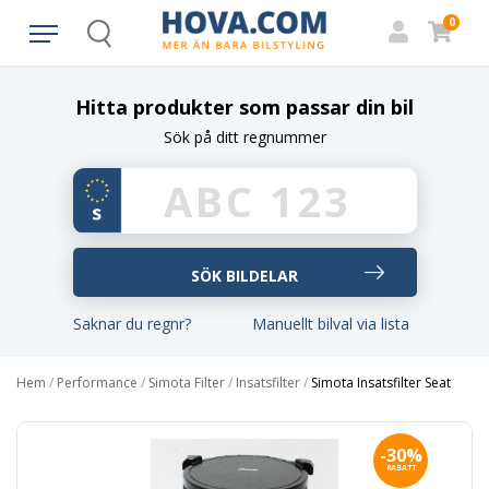
0
Search
Hitta produkter som passar din bil
Sök på ditt regnummer
Saknar du regnr?
Manuellt bilval via lista
Hem
/
Performance
/
Simota Filter
/
Insatsfilter
/
Simota Insatsfilter Seat
-30%
RABATT