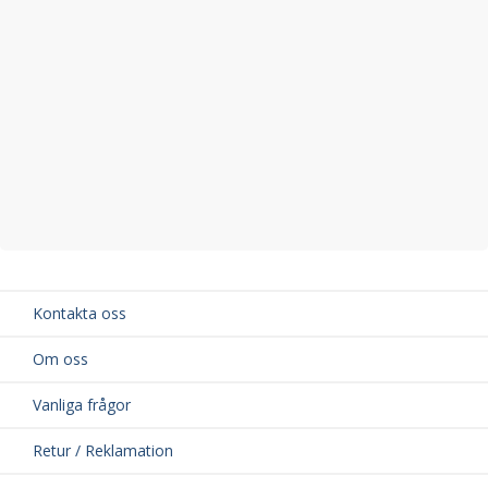
Bredd på vingprofil: 69 mm
Material: Aluminium och högkvalitativ ABS-plast
TÜV-godkänd för din säkerhet
Kontakta oss
Om oss
Vanliga frågor
Retur / Reklamation