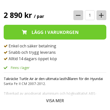
−
+
2 890 kr
/ par
Enkel och säker betalning
Snabb och trygg leverans
Alltid 14 dagars öppet köp
Finns i lager
Takräcke Turtle Air är den ultimata lasthållaren för din Hyundai
Santa Fe II CM 2007-2012.
Tillverkad av anodiserat aluminium och högkvalitativt ABS-
plastfästen, är detta takräcke byggt för att hålla i många år
VISA MER
framöver.
Dess mångsidighet gör det enkelt att kombinera med takboxar,