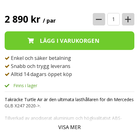
−
+
2 890 kr
/ par
Enkel och säker betalning
Snabb och trygg leverans
Alltid 14 dagars öppet köp
Finns i lager
Takräcke Turtle Air är den ultimata lasthållaren för din Mercedes
GLB X247 2020->.
Tillverkad av anodiserat aluminium och högkvalitativt ABS-
plastfästen, är detta takräcke byggt för att hålla i många år
VISA MER
framöver.
Dess mångsidighet gör det enkelt att kombinera med takboxar,