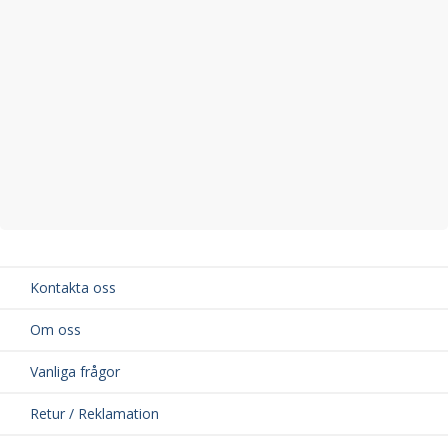
Bredd på vingprofil: 69 mm
Material: Aluminium och högkvalitativ ABS-plast
TÜV-godkänd för din säkerhet
Kontakta oss
Om oss
Vanliga frågor
Retur / Reklamation