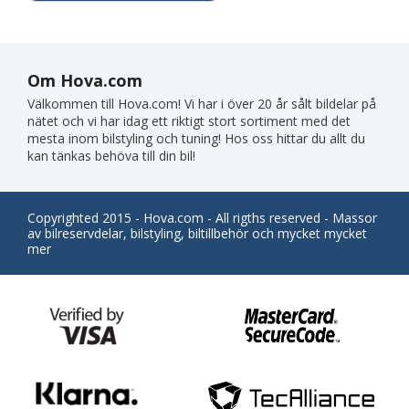
Om Hova.com
Välkommen till Hova.com! Vi har i över 20 år sålt bildelar på
nätet och vi har idag ett riktigt stort sortiment med det
mesta inom bilstyling och tuning! Hos oss hittar du allt du
kan tänkas behöva till din bil!
Copyrighted 2015 - Hova.com - All rigths reserved - Massor
av bilreservdelar, bilstyling, biltillbehör och mycket mycket
mer