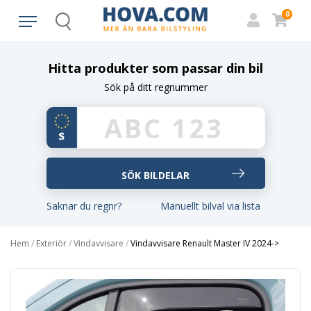
0
Search
Hitta produkter som passar din bil
Sök på ditt regnummer
Saknar du regnr?
Manuellt bilval via lista
Hem
/
Exteriör
/
Vindavvisare
/
Vindavvisare Renault Master IV 2024->