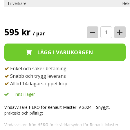
Tillverkare
Hek
−
+
595 kr
/ par
Enkel och säker betalning
Snabb och trygg leverans
Alltid 14 dagars öppet köp
Finns i lager
Vindavvisare HEKO för
Renault Master IV
2024 – Snyggt,
praktiskt och pålitligt
Vindavvisare från
HEKO
är skräddarsydda för
Renault Master