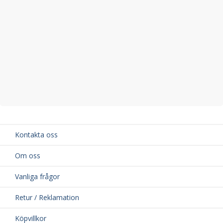
Levereras komplett med monteringsanvisningar
Stilren och funktionell design för en uppgraderad
bilupplevelse
Förbättra din bilupplevelse idag!
Med vindavvisare från
HEKO
kan du enkelt kombinera stil och
funktion på din
Renault Master IV
2024
. Köp dina vindavvisare
idag och njut av fördelarna med bättre ventilation, mindre drag
och ett sportigare utseende på din bil.
Kontakta oss
Om oss
Vanliga frågor
Retur / Reklamation
Köpvillkor