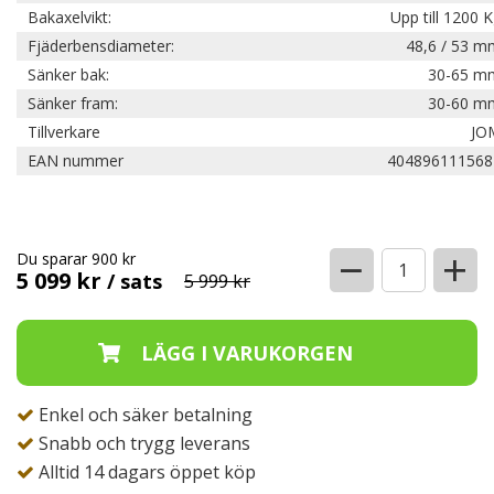
Bakaxelvikt:
Upp till 1200 
Fjäderbensdiameter:
48,6 / 53 m
Sänker bak:
30-65 m
Sänker fram:
30-60 m
Tillverkare
JO
EAN nummer
404896111568
−
+
Du sparar 900 kr
5 099 kr
/ sats
5 999 kr
Enkel och säker betalning
Snabb och trygg leverans
Alltid 14 dagars öppet köp