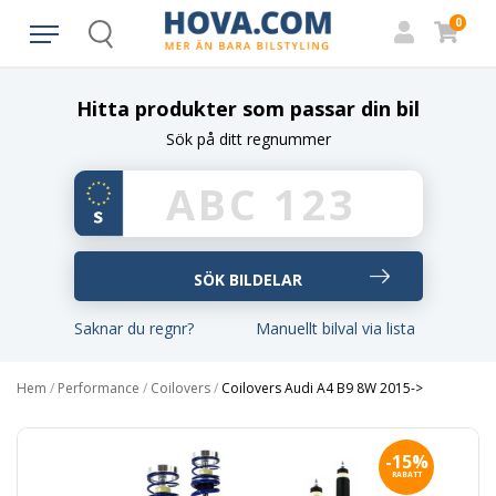
0
Search
Hitta produkter som passar din bil
Sök på ditt regnummer
Saknar du regnr?
Manuellt bilval via lista
Hem
/
Performance
/
Coilovers
/
Coilovers Audi A4 B9 8W 2015->
-15%
RABATT