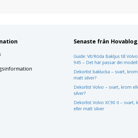
mation
Senaste från Hovablo
s
Guide: Vit/Röda Bakljus till Volv
945 – Det här passar din modell
gsinformation
Dekorlist baklucka – svart, krom 
matt silver?
Dekorlist Volvo – svart, krom el
silver?
Dekorlist Volvo XC90 II – svart,
eller matt silver