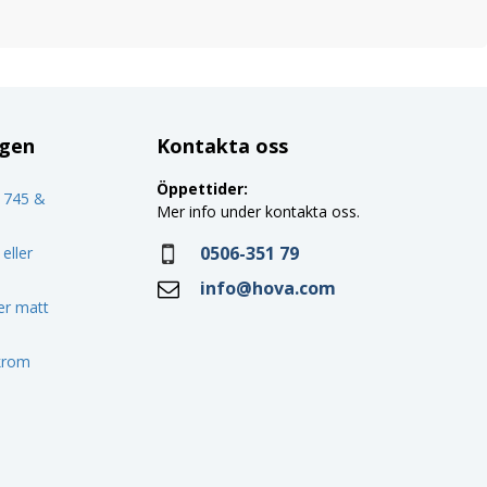
ggen
Kontakta oss
Öppettider:
o 745 &
Mer info under kontakta oss.
0506-351 79
eller
info@hova.com
ler matt
 krom