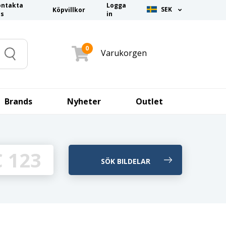
ontakta
Logga
SEK
Köpvillkor
ss
in
0
Varukorgen
Search
Brands
Nyheter
Outlet