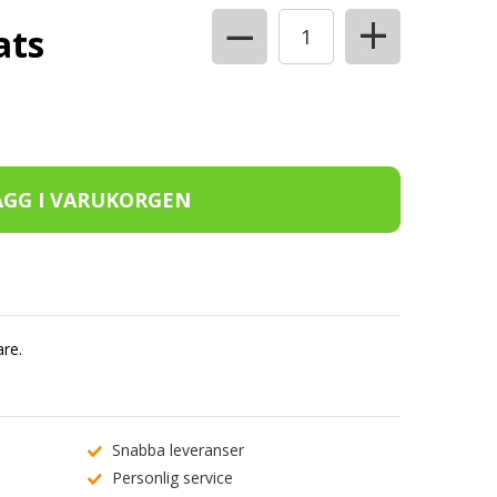
+
−
ats
are.
Snabba leveranser
Personlig service