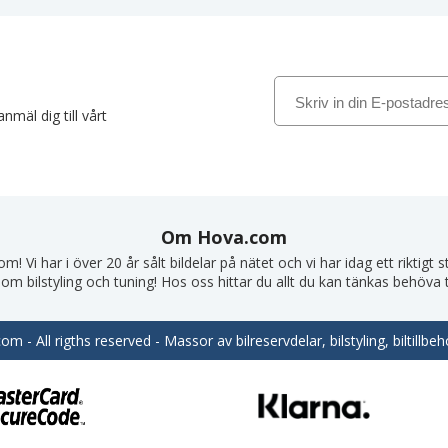
nmäl dig till vårt
Om Hova.com
! Vi har i över 20 år sålt bildelar på nätet och vi har idag ett riktigt
om bilstyling och tuning! Hos oss hittar du allt du kan tänkas behöva till
m - All rigths reserved - Massor av bilreservdelar, bilstyling, biltill