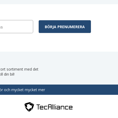
 stort sortiment med det
 din bil!
behör och mycket mycket mer