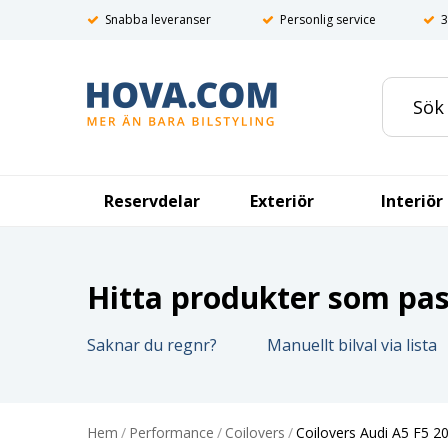
Snabba leveranser
Personlig service
3
Reservdelar
Exteriör
Interiör
Hitta produkter som pass
Saknar du regnr?
Manuellt bilval via lista
Hem
/
Performance
/
Coilovers
/
Coilovers Audi A5 F5 2