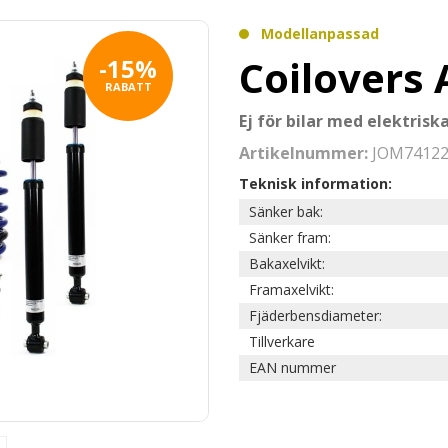
Modellanpassad
Coilovers 
-15%
RABATT
Ej för bilar med elektris
Artikelnummer:
JOM7412
Teknisk information:
Sänker bak:
Sänker fram:
Bakaxelvikt:
Framaxelvikt:
Fjäderbensdiameter:
Tillverkare
EAN nummer