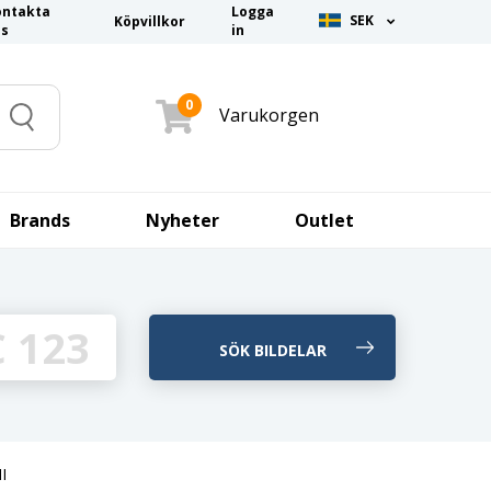
ontakta
Logga
SEK
Köpvillkor
ss
in
0
Varukorgen
Search
Brands
Nyheter
Outlet
I