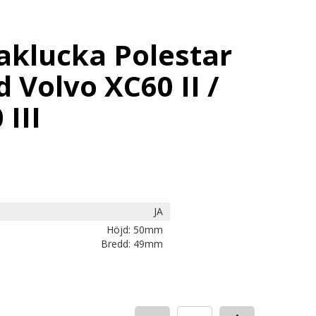
klucka Polestar
 Volvo XC60 II /
 III
JA
Höjd: 50mm
Bredd: 49mm