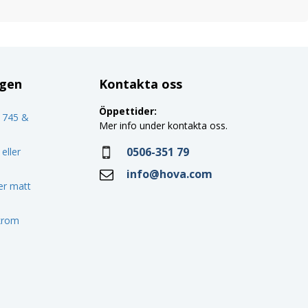
ggen
Kontakta oss
Öppettider:
o 745 &
Mer info under kontakta oss.
0506-351 79
eller
info@hova.com
ler matt
 krom