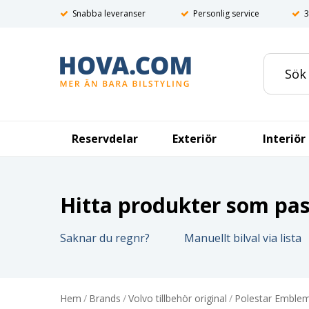
Snabba leveranser
Personlig service
3
Reservdelar
Exteriör
Interiör
Hitta produkter som pass
Saknar du regnr?
Manuellt bilval via lista
Hem
/
Brands
/
Volvo tillbehör original
/
Polestar Emble