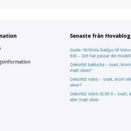
mation
Senaste från Hovablo
s
Guide: Vit/Röda Bakljus till Volv
945 – Det här passar din modell
gsinformation
Dekorlist baklucka – svart, krom 
matt silver?
Dekorlist Volvo – svart, krom el
silver?
Dekorlist Volvo XC90 II – svart,
eller matt silver