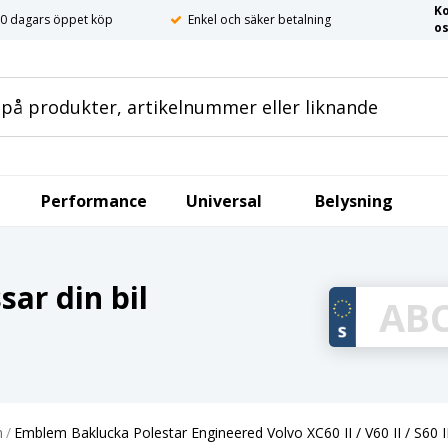
K
0 dagars öppet köp
Enkel och säker betalning
o
Performance
Universal
Belysning
ar din bil
m
/
Emblem Baklucka Polestar Engineered Volvo XC60 II / V60 II / S60 II