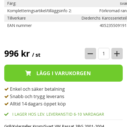
Färg:
sva
Kompletteringsartikel/tilläggsinfo 2:
Förkromad ran
Tillverkare
Diederichs Karosserietei
EAN nummer
405235509191
−
+
996 kr
/ st
Enkel och säker betalning
Snabb och trygg leverans
Alltid 14 dagars öppet köp
I LAGER HOS LEV. LEVERANSTID 6-10 VARDAGAR
Grill/Kylargaller Krom/Svart VW Passat 3BG 2001-2004