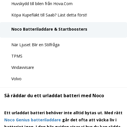
Huvskydd till bilen från Hova.Com
Köpa Kupefläkt till Saab? Läst detta först!
Noco Batteriladdare & Startboosters
När Ljuset Blir en Stilfråga
TPMS
Vindavvisare
Volvo
Så räddar du ett urladdat batteri med Noco
Ett urladdat batteri
behöver inte alltid bytas ut. Med rätt
Noco Genius batteriladdare
går det ofta att väcka liv i
batteriet igen. I den här guiden visar vi hur du kan rädda